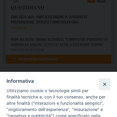
Informativa
DIOCESI SUBURBICARIA DI ALBANO
Utilizziamo cookie o tecnologie simili per
Contatti:
Tel.: 06.93268401 - Fax.: 06.9323844
finalità tecniche e, con il tuo consenso, anche per
E-mail:
curia@diocesidialbano.it
altre finalità ("interazioni e funzionalità semplici",
"miglioramento dell'esperienza", "misurazione" e
Orari:
dal Lunedì al Venerdì Ore: 9:00 - 13:00
"targeting e pubblicità") come specificato nella