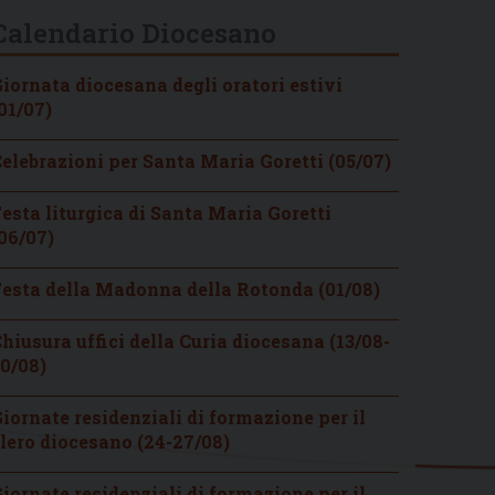
Calendario Diocesano
iornata diocesana degli oratori estivi
01/07)
elebrazioni per Santa Maria Goretti (05/07)
esta liturgica di Santa Maria Goretti
06/07)
esta della Madonna della Rotonda (01/08)
hiusura uffici della Curia diocesana (13/08-
0/08)
iornate residenziali di formazione per il
lero diocesano (24-27/08)
iornate residenziali di formazione per il