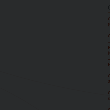
G
(
C
F
(
F
C
3
G
c
G