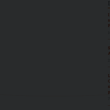
I
s
P
1
S
A
2
L
C
s
p
7