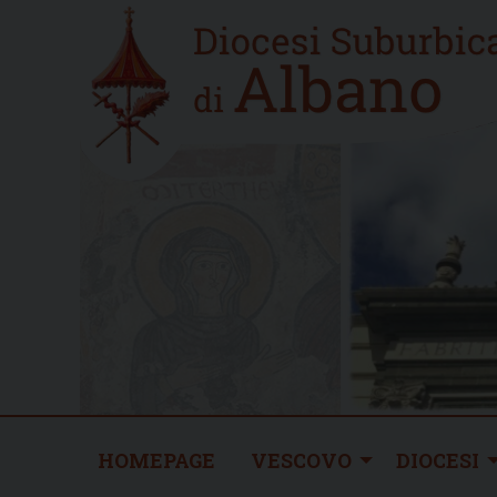
Skip
Home
to
new
content
HOMEPAGE
VESCOVO
DIOCESI