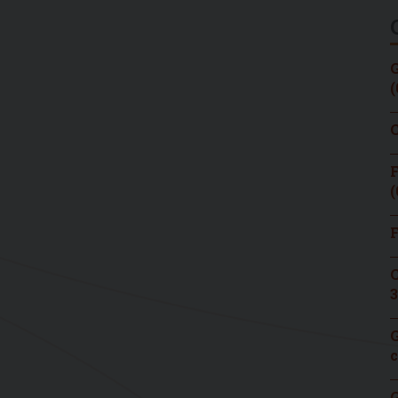
G
(
C
F
(
F
C
3
G
c
G