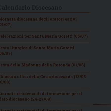
Calendario Diocesano
iornata diocesana degli oratori estivi
01/07)
elebrazioni per Santa Maria Goretti (05/07)
esta liturgica di Santa Maria Goretti
06/07)
esta della Madonna della Rotonda (01/08)
hiusura uffici della Curia diocesana (13/08-
0/08)
iornate residenziali di formazione per il
lero diocesano (24-27/08)
iornate residenziali di formazione per il