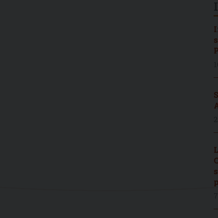
I
s
P
1
S
A
2
L
C
s
p
7