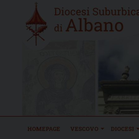
Skip
Home
to
new
content
HOMEPAGE
VESCOVO
DIOCESI