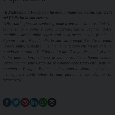
«Il Padre ama il Figlio e gli ha dato in mano ogni cosa. Chi crede
nel Figlio ha la vita eterna».
“Oh, com’è glorioso, santo e grande avere in cielo un Padre! Oh,
com’è santo e come è caro, piacevole, umile, pacifico, dolce,
amabile e desiderabile sopra ogni cosa avere un tale fratello, il
Signore nostro, il quale offrì la sua vita e pregò il Padre dicendo:
«Padre santo, custodiscili nel tuo nome. Coloro che mi hai dato nel
mondo erano tuoi e Tu li hai dati a me. E le parole che desti a me
le ho date
a loro; ed essi le hanno accolte e hanno creduto
veramente che sono uscito da Te e hanno conosciuto che Tu mi hai
mandato … E voglio, Padre, che dove sono io, siano anch’essi con
me, affinché contemplino la mia gloria nel tuo Regno»”(S.
Francesco)
.