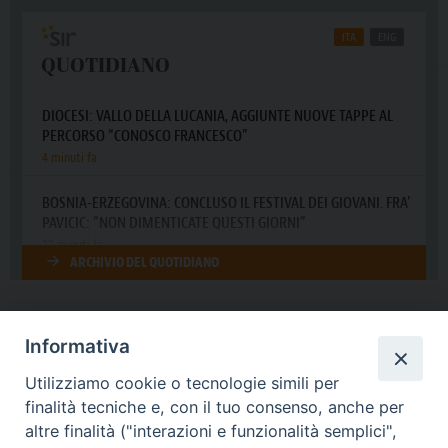
Informativa
DIOCESI SUBURBICARIA DI ALBANO
Utilizziamo cookie o tecnologie simili per
Contatti:
Tel.: 06.93268401 - Fax.: 06.9323844
finalità tecniche e, con il tuo consenso, anche per
E-mail:
curia@diocesidialbano.it
altre finalità ("interazioni e funzionalità semplici",