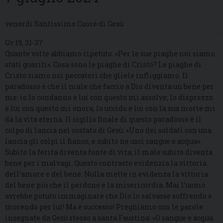
venerdì Santissimo Cuore di Gesù
Gv 19, 31-37
Quante volte abbiamo ripetuto: «Per le sue piaghe noi siamo
stati guariti». Cosa sono le piaghe di Cristo? Le piaghe di
Cristo siamo noi peccatori che gliele infliggiamo. Il
paradosso è che il male che faccio a Dio diventa un bene per
me: io lo condanno e lui con questo mi assolve; lo disprezzo
e lui con questo mi onora; lo uccido e lui con la sua morte mi
dà la vita eterna. Il sigillo finale di questo paradosso è il
colpo di lancia nel costato di Gesù: «Uno dei soldati con una
lancia gli colpì il fianco, e subito ne uscì sangue e acqua».
Subito la ferita diventa fonte di vita; il male subìto diventa
bene per i malvagi. Questo contrasto evidenzia la vittoria
dell’amore e del bene. Nulla mette in evidenza la vittoria
del bene più che il perdono e la misericordia. Mai l’uomo
avrebbe potuto immaginare che Dio lo salvasse soffrendo e
morendo per lui! Ma è successo! Preghiamo con le parole
insegnate da Gesù stesso a santa Faustina: «O sangue e acqua