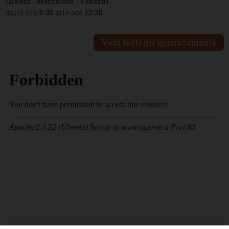
Lunedì
-
Mercoledì
-
Venerdì
dalle ore
9:30
alle ore
12:30
Vedi tutti gli appuntamenti