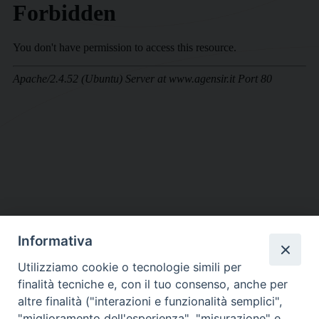
Informativa
DIOCESI SUBURBICARIA DI ALBANO
Utilizziamo cookie o tecnologie simili per
Contatti:
Tel.: 06.93268401 - Fax.: 06.9323844
finalità tecniche e, con il tuo consenso, anche per
E-mail:
curia@diocesidialbano.it
altre finalità ("interazioni e funzionalità semplici",
"miglioramento dell'esperienza", "misurazione" e