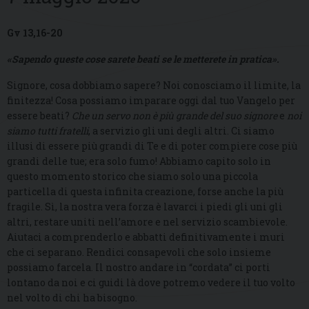
Gv 13,16-20
«Sapendo queste cose sarete beati se le metterete in pratica».
Signore, cosa dobbiamo sapere? Noi conosciamo il limite, la
finitezza! Cosa possiamo imparare oggi dal tuo Vangelo per
essere beati?
Che un servo non è più grande del suo signore
e
noi
siamo tutti fratelli
, a servizio gli uni degli altri. Ci siamo
illusi di essere più grandi di Te e di poter compiere cose più
grandi delle tue; era solo fumo! Abbiamo capito solo in
questo momento storico che siamo solo una piccola
particella di questa infinita creazione, forse anche la più
fragile. Sì, la nostra vera forza è lavarci i piedi gli uni gli
altri, restare uniti nell’amore e nel servizio scambievole.
Aiutaci a comprenderlo e abbatti definitivamente i muri
che ci separano. Rendici consapevoli che solo insieme
possiamo farcela. Il nostro andare in “cordata” ci porti
lontano da noi e ci guidi là dove potremo vedere il tuo volto
nel volto di chi ha bisogno.