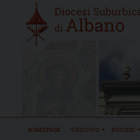
Skip
Home
to
new
content
HOMEPAGE
VESCOVO
DIOCESI