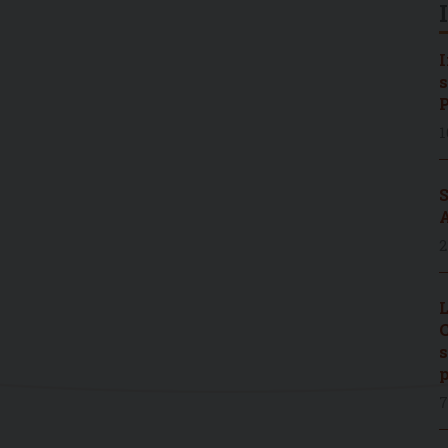
I
s
P
1
S
A
2
L
C
s
p
7