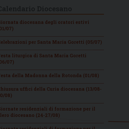
Calendario Diocesano
iornata diocesana degli oratori estivi
01/07)
elebrazioni per Santa Maria Goretti (05/07)
esta liturgica di Santa Maria Goretti
06/07)
esta della Madonna della Rotonda (01/08)
hiusura uffici della Curia diocesana (13/08-
0/08)
iornate residenziali di formazione per il
lero diocesano (24-27/08)
iornate residenziali di formazione per il