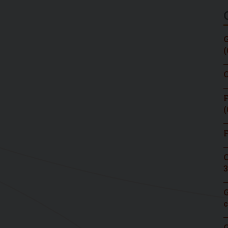
G
(
C
F
(
F
C
3
G
c
G