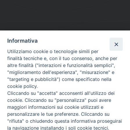
Informativa
DIOCESI SUBURBICARIA DI ALBANO
Utilizziamo cookie o tecnologie simili per
Contatti:
Tel.: 06.93268401 - Fax.: 06.9323844
finalità tecniche e, con il tuo consenso, anche per
E-mail:
curia@diocesidialbano.it
altre finalità ("interazioni e funzionalità semplici",
"miglioramento dell'esperienza", "misurazione" e
Orari:
dal Lunedì al Venerdì Ore: 9:00 - 13:00
"targeting e pubblicità") come specificato nella
cookie policy.
Orario ufficio Matrimoni:
Cliccando su "accetta" acconsenti all'utilizzo dei
Lunedì, Mercoledì e Venerdì, Ore 9:30 - 12:30
cookie. Cliccando su "personalizza" puoi avere
maggiori informazioni sui cookie utilizzati e
personalizzare le tue preferenze. Cliccando su
"rifiuta" o chiudendo questa informativa proseguirai
Diocesi Suburbicaria di Albano
la navigazione installando i soli cookie tecnici.
Copyright © 2021