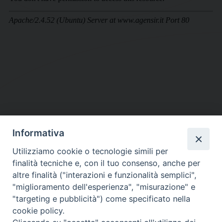
Informativa
DIOCESI SUBURBICARIA DI ALBANO
Utilizziamo cookie o tecnologie simili per
Contatti:
Tel.: 06.93268401 - Fax.: 06.9323844
finalità tecniche e, con il tuo consenso, anche per
E-mail:
curia@diocesidialbano.it
altre finalità ("interazioni e funzionalità semplici",
"miglioramento dell'esperienza", "misurazione" e
Orari:
dal Lunedì al Venerdì Ore: 9:00 - 13:00
"targeting e pubblicità") come specificato nella
cookie policy.
Orario ufficio Matrimoni: