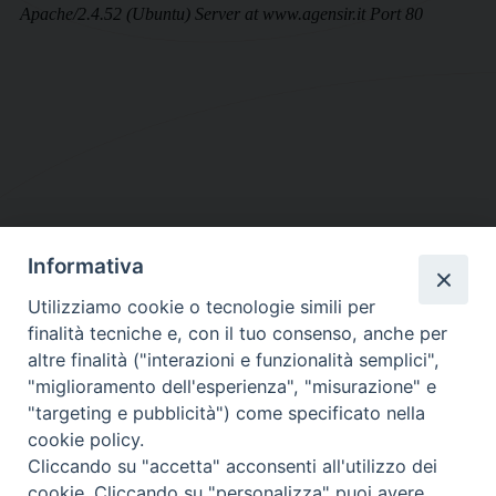
Informativa
DIOCESI SUBURBICARIA DI ALBANO
Utilizziamo cookie o tecnologie simili per
Contatti:
Tel.: 06.93268401 - Fax.: 06.9323844
finalità tecniche e, con il tuo consenso, anche per
E-mail:
curia@diocesidialbano.it
altre finalità ("interazioni e funzionalità semplici",
"miglioramento dell'esperienza", "misurazione" e
Orari:
dal Lunedì al Venerdì Ore: 9:00 - 13:00
"targeting e pubblicità") come specificato nella
cookie policy.
Orario ufficio Matrimoni:
Cliccando su "accetta" acconsenti all'utilizzo dei
Lunedì, Mercoledì e Venerdì, Ore 9:30 - 12:30
cookie. Cliccando su "personalizza" puoi avere