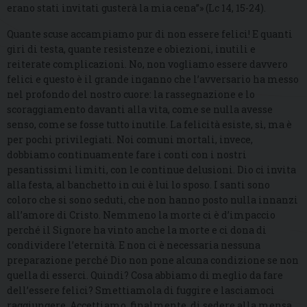
erano stati invitati gusterà la mia cena”» (Lc 14, 15-24).
Quante scuse accampiamo pur di non essere felici! E quanti
giri di testa, quante resistenze e obiezioni, inutili e
reiterate complicazioni. No, non vogliamo essere davvero
felici e questo è il grande inganno che l’avversario ha messo
nel profondo del nostro cuore: la rassegnazione e lo
scoraggiamento davanti alla vita, come se nulla avesse
senso, come se fosse tutto inutile. La felicità esiste, sì, ma è
per pochi privilegiati. Noi comuni mortali, invece,
dobbiamo continuamente fare i conti con i nostri
pesantissimi limiti, con le continue delusioni. Dio ci invita
alla festa, al banchetto in cui è lui lo sposo. I santi sono
coloro che si sono seduti, che non hanno posto nulla innanzi
all’amore di Cristo. Nemmeno la morte ci è d’impaccio
perché il Signore ha vinto anche la morte e ci dona di
condividere l’eternità. E non ci è necessaria nessuna
preparazione perché Dio non pone alcuna condizione se non
quella di esserci. Quindi? Cosa abbiamo di meglio da fare
dell’essere felici? Smettiamola di fuggire e lasciamoci
raggiungere. Accettiamo, finalmente, di sedere alla mensa