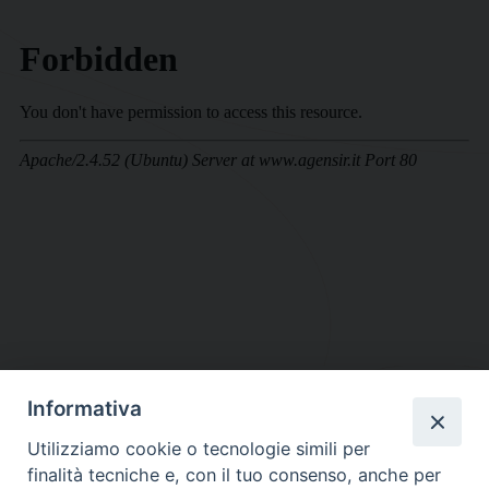
Informativa
DIOCESI SUBURBICARIA DI ALBANO
Utilizziamo cookie o tecnologie simili per
Contatti:
Tel.: 06.93268401 - Fax.: 06.9323844
finalità tecniche e, con il tuo consenso, anche per