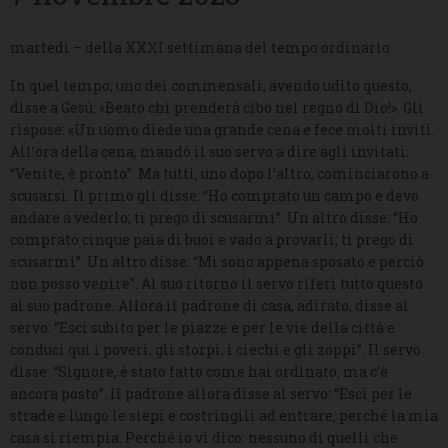
martedì – della XXXI settimana del tempo ordinario
In quel tempo, uno dei commensali, avendo udito questo,
disse a Gesù: «Beato chi prenderà cibo nel regno di Dio!». Gli
rispose: «Un uomo diede una grande cena e fece molti inviti.
All’ora della cena, mandò il suo servo a dire agli invitati:
“Venite, è pronto”. Ma tutti, uno dopo l’altro, cominciarono a
scusarsi. Il primo gli disse: “Ho comprato un campo e devo
andare a vederlo; ti prego di scusarmi”. Un altro disse: “Ho
comprato cinque paia di buoi e vado a provarli; ti prego di
scusarmi”. Un altro disse: “Mi sono appena sposato e perciò
non posso venire”. Al suo ritorno il servo riferì tutto questo
al suo padrone. Allora il padrone di casa, adirato, disse al
servo: “Esci subito per le piazze e per le vie della città e
conduci qui i poveri, gli storpi, i ciechi e gli zoppi”. Il servo
disse: “Signore, è stato fatto come hai ordinato, ma c’è
ancora posto”. Il padrone allora disse al servo: “Esci per le
strade e lungo le siepi e costringili ad entrare, perché la mia
casa si riempia. Perché io vi dico: nessuno di quelli che