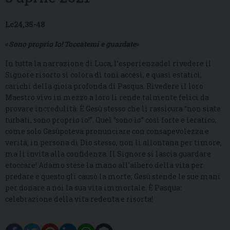
Lc24,35-48
«
Sono proprio Io! Toccatemi e guardate
»
In tutta la narrazione di Luca, l’esperienzadel rivedere il
Signore risorto si colora di toni accesi, e quasi estatici,
carichi della gioia profonda di Pasqua. Rivedere il loro
Maestro vivo in mezzo a loro li rende talmente felici da
provare incredulità. È Gesù stesso che li rassicura “non siate
turbati, sono proprio io!”. Quel “sono io” così forte e ieratico,
come solo Gesùpoteva pronunciare con consapevolezza e
verità, in persona di Dio stesso, non li allontana per timore,
ma li invita alla confidenza. Il Signore si lascia guardare
etoccare! Adamo stese la mano all’albero della vita per
predare e questo gli causò la morte; Gesù stende le sue mani
per donare a noi la sua vita immortale. È Pasqua:
celebrazione della vita redenta e risorta!