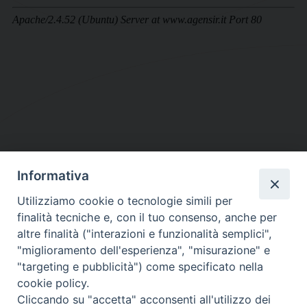
Informativa
DIOCESI SUBURBICARIA DI ALBANO
Utilizziamo cookie o tecnologie simili per
Contatti:
Tel.: 06.93268401 - Fax.: 06.9323844
finalità tecniche e, con il tuo consenso, anche per
E-mail:
curia@diocesidialbano.it
altre finalità ("interazioni e funzionalità semplici",
"miglioramento dell'esperienza", "misurazione" e
Orari:
dal Lunedì al Venerdì Ore: 9:00 - 13:00
"targeting e pubblicità") come specificato nella
cookie policy.
Orario ufficio Matrimoni:
Cliccando su "accetta" acconsenti all'utilizzo dei
Lunedì, Mercoledì e Venerdì, Ore 9:30 - 12:30