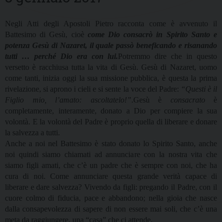
Negli Atti degli Apostoli Pietro racconta come è avvenuto il
Battesimo di Gesù, cioè
come Dio consacrò in Spirito Santo e
potenza Gesù di Nazaret, il quale passò beneficando e risanando
tutti … perché Dio era con lui.
Potremmo dire che in questo
versetto è racchiusa tutta la vita di Gesù. Gesù di Nazaret, uomo
come tanti, inizia oggi la sua missione pubblica, è questa la prima
rivelazione, si aprono i cieli e si sente la voce del Padre:
“Questi è il
Figlio mio, l’amato: ascoltatelo!”
.Gesù è
consacrato
è
completamente, interamente, donato a Dio per compiere la sua
volontà. E la volontà del Padre è proprio quella di liberare e donare
la salvezza a tutti.
Anche a noi nel Battesimo è stato donato lo Spirito Santo, anche
noi quindi siamo chiamati ad annunciare con la nostra vita che
siamo figli amati, che c’è un padre che è sempre con noi, che ha
cura di noi. Come annunciare questa grande verità capace di
liberare e dare salvezza? Vivendo da figli: pregando il Padre, con il
cuore colmo di fiducia, pace e abbandono; nella gioia che nasce
dalla consapevolezza di sapere di non essere mai soli, che c’è una
meta da raggiungere, una “casa” che ci attende.