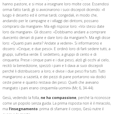
hanno pastore, e si mise a insegnare loro molte cose. Essendosi
ormai fatto tardi, gli si avvicinarono i suoi discepoli dicendo: «Il
luogo è deserto ed è ormai tardi; congedali, in modo che,
andando per le campagne e i villaggi dei dintorni, possano
comprarsi da mangiare». Ma egli rispose loro: «Voi stessi date
loro da mangiare». Gli dissero: «Dobbiamo andare a comprare
duecento denari di pane e dare loro da mangiare?». Ma egli disse
loro: «Quanti pani avete? Andate a vedere». Si informarono e
dissero: «Cinque, e due pesci». E ordinò loro di farli sedere tutti, a
gruppi, sull’erba verde. E sedettero, a gruppi di cento e di
cinquanta. Prese i cinque pani e i due pesci, alzò gli occhi al cielo,
recitò la benedizione, spezzò i pani e li dava ai suoi discepoli
perché li distribuissero a loro; e divise i due pesci fra tutti. Tutti
mangiarono a sazietà, e dei pezzi di pane portarono via dodici
ceste piene e quanto restava dei pesci. Quelli che avevano
mangiato i pani erano cinquemila uomini» (Mc 6, 34-44).
Gesù, vedendo la folla,
ne ha compassione
, perché la riconosce
come un popolo senza guida. La prima risposta non è il miracolo,
ma
l’insegnamento
: prima di sfamare il corpo, Gesù nutre il