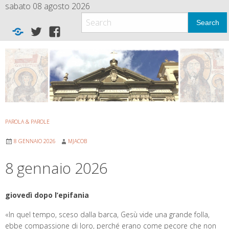
Skip
sabato 08 agosto 2026
to
Search
content
Home
twitter
facebook
new
PAROLA & PAROLE
8 GENNAIO 2026
MJACOB
8 gennaio 2026
giovedì dopo l’epifania
«In quel tempo, sceso dalla barca, Gesù vide una grande folla,
ebbe compassione di loro, perché erano come pecore che non