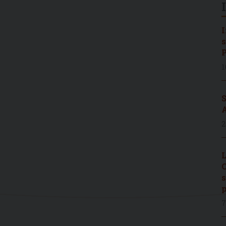
I
s
P
1
S
A
2
L
C
s
p
7