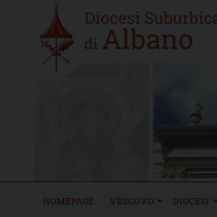
Skip
Home
to
new
content
HOMEPAGE
VESCOVO
DIOCESI