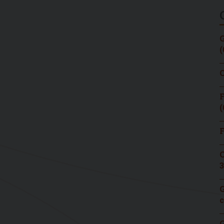
G
(
C
F
(
F
C
3
G
c
G