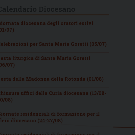
Calendario Diocesano
iornata diocesana degli oratori estivi
01/07)
elebrazioni per Santa Maria Goretti (05/07)
esta liturgica di Santa Maria Goretti
06/07)
esta della Madonna della Rotonda (01/08)
hiusura uffici della Curia diocesana (13/08-
0/08)
iornate residenziali di formazione per il
lero diocesano (24-27/08)
iornate residenziali di formazione per il