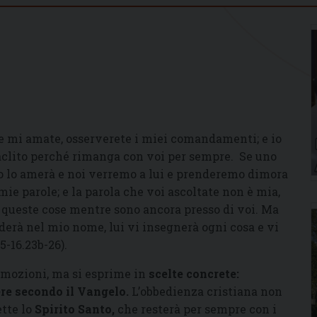
«Se mi amate, osserverete i miei comandamenti; e io
ràclito perché rimanga con voi per sempre. Se uno
io lo amerà e noi verremo a lui e prenderemo dimora
mie parole; e la parola che voi ascoltate non è mia,
 queste cose mentre sono ancora presso di voi. Ma
nderà nel mio nome, lui vi insegnerà ogni cosa e vi
5-16.23b-26).
 emozioni, ma si esprime in
scelte concrete
:
re secondo il Vangelo
.
L’obbedienza cristiana non
tte lo
Spirito Santo
,
che resterà per sempre con i