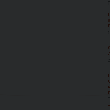
I
s
P
1
S
A
2
L
C
s
p
7