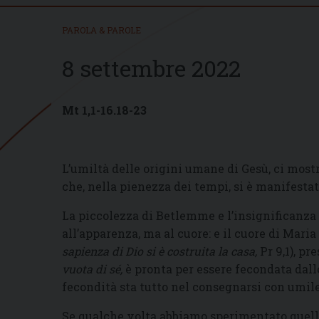
PAROLA & PAROLE
8 settembre 2022
Mt 1,1-16.18-23
L’umiltà delle origini umane di Gesù, ci mostra
che, nella pienezza dei tempi, si è manifesta
La piccolezza di Betlemme e l’insignificanza
all’apparenza, ma al cuore: e il cuore di Maria
sapienza di Dio si è costruita la casa,
Pr 9,1), p
vuota di sé,
è pronta per essere fecondata dallo
fecondità sta tutto nel consegnarsi con umile
Se qualche volta abbiamo sperimentato quello 