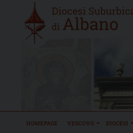
Skip
Home
to
new
content
HOMEPAGE
VESCOVO
DIOCESI