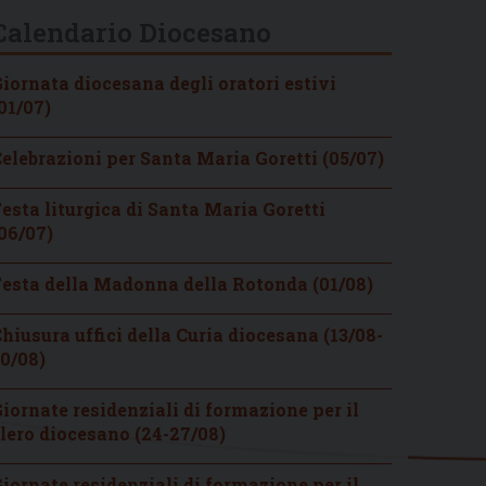
Calendario Diocesano
iornata diocesana degli oratori estivi
01/07)
elebrazioni per Santa Maria Goretti (05/07)
esta liturgica di Santa Maria Goretti
06/07)
esta della Madonna della Rotonda (01/08)
hiusura uffici della Curia diocesana (13/08-
0/08)
iornate residenziali di formazione per il
lero diocesano (24-27/08)
iornate residenziali di formazione per il