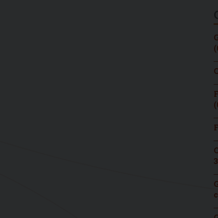
G
(
C
F
(
F
C
3
G
c
G