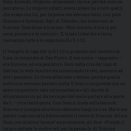
Gesù, dicendo: «Signore, allontanati da me, perché sono un
peccatore». Lo stupore infatti aveva invaso lui e tutti quelli
che erano con lui, per la pesca che avevano fatto; così pure
Giacomo e Giovanni, figli di Zebedèo, che erano soci di
Simone. Gesù disse a Simone: «Non temere; d’ora in poi
sarai pescatore di uomini». E, tirate le barche a terra,
lasciarono tutto e lo seguirono (Lc 5, 1-11).
Il Vangelo di oggi (cfr
Lc
5,1-11) ci propone, nel racconto di
Luca, la chiamata di San Pietro. Il suo nome – sappiamo –
era Simone, ed era pescatore. Gesù, sulla riva del lago di
Galilea, lo vede mentre sta sistemando le reti, assieme ad
altri pescatori. Lo trova affaticato e deluso, perché quella
notte non avevano pescato nulla. E Gesù lo sorprende con un
gesto imprevisto: sale sulla sua barca e gli chiede di
allontanarsi un po’ da terra perché vuole parlare alla gente
da lì – c’era tanta gente. Così Gesù si siede sulla barca di
Simone e insegna alla folla radunata lungo la riva. Ma le sue
parole riaprono alla fiducia anche il cuore di Simone. Allora
Gesù, con un’altra “mossa” sorprendente, gli dice: «Prendi il
largo e gettate le vostre reti per la pesca» (v. 4). Simone