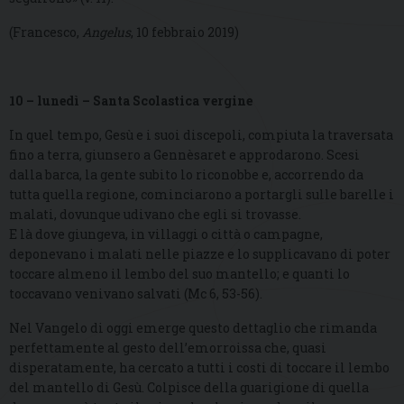
(Francesco,
Angelus
, 10 febbraio 2019)
10 – lunedì – Santa Scolastica vergine
In quel tempo, Gesù e i suoi discepoli, compiuta la traversata
fino a terra, giunsero a Gennèsaret e approdarono. Scesi
dalla barca, la gente subito lo riconobbe e, accorrendo da
tutta quella regione, cominciarono a portargli sulle barelle i
malati, dovunque udivano che egli si trovasse.
E là dove giungeva, in villaggi o città o campagne,
deponevano i malati nelle piazze e lo supplicavano di poter
toccare almeno il lembo del suo mantello; e quanti lo
toccavano venivano salvati (Mc 6, 53-56).
Nel Vangelo di oggi emerge questo dettaglio che rimanda
perfettamente al gesto dell’emorroissa che, quasi
disperatamente, ha cercato a tutti i costi di toccare il lembo
del mantello di Gesù. Colpisce della guarigione di quella