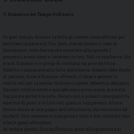
V Domenica del Tempo Ordinario
In quel tempo, mentre la folla gli faceva ressa attorno per
ascoltare la parola di Dio, Gesù, stando presso il lago di
Gennèsaret, vide due barche accostate alla sponda. I
pescatori erano scesi e lavavano le reti. Salì in una barca, che
era di Simone, e lo pregò di scostarsi un poco da terra.
Sedette e insegnava alle folle dalla barca. Quando ebbe finito
di parlare, disse a Simone: «Prendi il largo e gettate le
vostre reti per la pesca». Simone rispose: «Maestro, abbiamo
faticato tutta la notte e non abbiamo preso nulla; ma sulla
tua parola getterò le reti». Fecero così e presero una quantità
enorme di pesci e le loro reti quasi si rompevano. Allora
fecero cenno ai compagni dell’altra barca, che venissero ad
aiutarli. Essi vennero e riempirono tutte e due le barche fino
a farle quasi affondare.
Al vedere questo, Simon Pietro si gettò alle ginocchia di