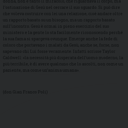
donna, non è tanto il miracolo, che riguardava il corpo, ma
l’ostinazione di Gesù nel cercare il suo sguardo. Si può dire
che voleva costruire con lei una relazione, cioè andare oltre
un rapporto basato su un bisogno, ma un rapporto basato
sull’incontro. Gesù è ormai in pieno esercizio del suo
ministero e la gente lo sta facilmente riconoscendo perché
la sua fama si spargeva ovunque. Emerge anche la fede di
coloro che portavano i malati da Gesù, anche se, forse, non
sapevano chi Lui fosse veramente. Infatti scrisse Taylor
Caldwell: «la necessità più disperata dell’uomo moderno, la
più terribile, è di avere qualcuno che lo ascolti, non come un
paziente, ma come un’anima umana».
(don Gian Franco Poli)