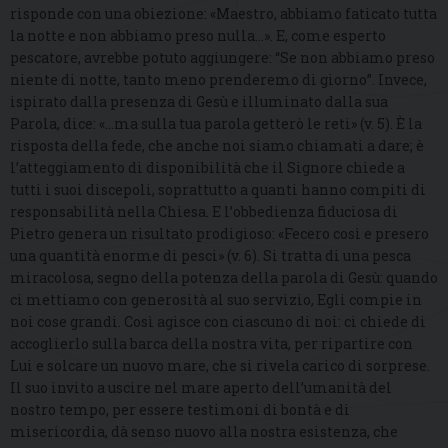
risponde con una obiezione: «Maestro, abbiamo faticato tutta
la notte e non abbiamo preso nulla…». E, come esperto
pescatore, avrebbe potuto aggiungere: “Se non abbiamo preso
niente di notte, tanto meno prenderemo di giorno”. Invece,
ispirato dalla presenza di Gesù e illuminato dalla sua
Parola, dice: «…ma sulla tua parola getterò le reti» (v. 5). È la
risposta della fede, che anche noi siamo chiamati a dare; è
l’atteggiamento di disponibilità che il Signore chiede a
tutti i suoi discepoli, soprattutto a quanti hanno compiti di
responsabilità nella Chiesa. E l’obbedienza fiduciosa di
Pietro genera un risultato prodigioso: «Fecero così e presero
una quantità enorme di pesci» (v. 6). Si tratta di una pesca
miracolosa, segno della potenza della parola di Gesù: quando
ci mettiamo con generosità al suo servizio, Egli compie in
noi cose grandi. Così agisce con ciascuno di noi: ci chiede di
accoglierlo sulla barca della nostra vita, per ripartire con
Lui e solcare un nuovo mare, che si rivela carico di sorprese.
Il suo invito a uscire nel mare aperto dell’umanità del
nostro tempo, per essere testimoni di bontà e di
misericordia, dà senso nuovo alla nostra esistenza, che