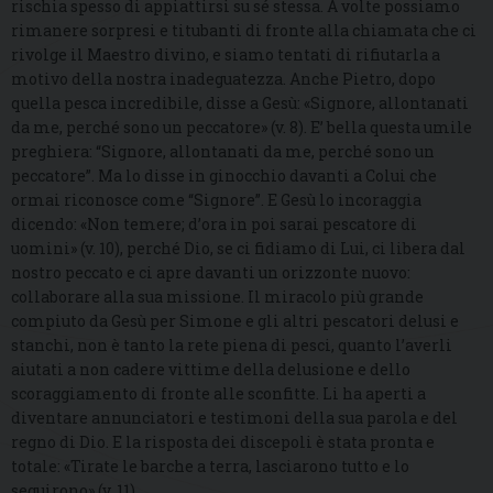
rischia spesso di appiattirsi su sé stessa. A volte possiamo
rimanere sorpresi e titubanti di fronte alla chiamata che ci
rivolge il Maestro divino, e siamo tentati di rifiutarla a
motivo della nostra inadeguatezza. Anche Pietro, dopo
quella pesca incredibile, disse a Gesù: «Signore, allontanati
da me, perché sono un peccatore» (v. 8). E’ bella questa umile
preghiera: “Signore, allontanati da me, perché sono un
peccatore”. Ma lo disse in ginocchio davanti a Colui che
ormai riconosce come “Signore”. E Gesù lo incoraggia
dicendo: «Non temere; d’ora in poi sarai pescatore di
uomini» (v. 10), perché Dio, se ci fidiamo di Lui, ci libera dal
nostro peccato e ci apre davanti un orizzonte nuovo:
collaborare alla sua missione. Il miracolo più grande
compiuto da Gesù per Simone e gli altri pescatori delusi e
stanchi, non è tanto la rete piena di pesci, quanto l’averli
aiutati a non cadere vittime della delusione e dello
scoraggiamento di fronte alle sconfitte. Li ha aperti a
diventare annunciatori e testimoni della sua parola e del
regno di Dio. E la risposta dei discepoli è stata pronta e
totale: «Tirate le barche a terra, lasciarono tutto e lo
seguirono» (v. 11).