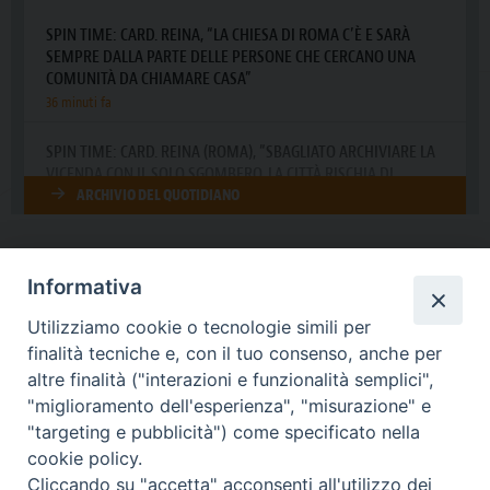
Informativa
DIOCESI SUBURBICARIA DI ALBANO
Utilizziamo cookie o tecnologie simili per
Contatti:
Tel.: 06.93268401 - Fax.: 06.9323844
finalità tecniche e, con il tuo consenso, anche per
E-mail:
curia@diocesidialbano.it
altre finalità ("interazioni e funzionalità semplici",
"miglioramento dell'esperienza", "misurazione" e
Orari:
dal Lunedì al Venerdì Ore: 9:00 - 13:00
"targeting e pubblicità") come specificato nella
cookie policy.
Orario ufficio Matrimoni:
Cliccando su "accetta" acconsenti all'utilizzo dei