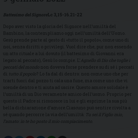
Battesimo del Signore
Lc 3,15-16.21-22
Dopo aver visto la gloria del Signore nell’umiltà del
Bambino, la contempliamo oggi nell’umiltà dell’Uomo.
Gesù prende parte al gesto di «tutto il popolo», come uno di
noi, senza diritti o privilegi. Vuol dire che, pur non essendo
un atto rituale a lui dovuto (il battesimo di Giovanni era
legato al peccato), Gesù lo compie. L’
Agnello di Dio che toglie i
peccati del mondo
non doveva forse prendere su di sé i peccati
di
tutto il popolo
? Lo fa dal di dentro: non come uno che per
trarti fuori dal pozzo ti cala una fune, ma come uno che vi
scende dentro e ti aiuta ad uscire. Questo amore solidale è
l’umiltà di un Dio veramente amico dell’uomo. Proprio per
questo il Padre si riconosce in lui e gli esprime la sua più
bella dichiarazione d’amore.Ciascuno può sentire rivolta a
sé quando percorre la via dell’umiltà:
Tu sei il Figlio mio,
l’amato: in te ho posto il mio compiacimento
.