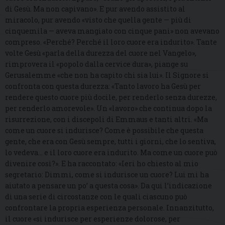
di Gesù. Ma non capivano». E pur avendo assistito al
miracolo, pur avendo «visto che quella gente — più di
cinquemila — aveva mangiato con cinque pani» non avevano
compreso. «Perché? Perché il loro cuore era indurito». Tante
volte Gesù «parla della durezza del cuore nel Vangelo»,
rimprovera il «popolo dalla cervice dura», piange su
Gerusalemme «che non ha capito chi sia lui». Il Signore si
confronta con questa durezza: «Tanto lavoro ha Gesù per
rendere questo cuore più docile, per renderlo senza durezze,
per renderlo amorevole». Un «lavoro» che continua dopo la
risurrezione, con i discepoli di Emmaus e tanti altri. «Ma
come un cuore si indurisce? Come è possibile che questa
gente, che era con Gesù sempre, tutti i giorni, che lo sentiva,
lo vedeva… e il loro cuore era indurito. Ma come un cuore può
divenire così?». E ha raccontato: «Ieri ho chiesto al mio
segretario: Dimmi, come si indurisce un cuore? Lui mi ha
aiutato a pensare un po’ a questa cosa». Da qui l’indicazione
di una serie di circostanze con le quali ciascuno può
confrontare la propria esperienza personale. Innanzitutto,
il cuore «si indurisce per esperienze dolorose, per