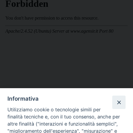
Informativa
DIOCESI SUBURBICARIA DI ALBANO
Utilizziamo cookie o tecnologie simili per
Contatti:
Tel.: 06.93268401 - Fax.: 06.9323844
finalità tecniche e, con il tuo consenso, anche per
E-mail:
curia@diocesidialbano.it
altre finalità ("interazioni e funzionalità semplici",
"miglioramento dell'esperienza", "misurazione" e