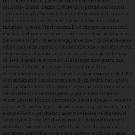
continuamente»: si potrebbero definire «narcisisti
religiosi». Questi «hanno il cuore duro, perché sono chiusi,
non sono aperti. E cercano di difendersi con questi muri che
fanno intorno a sé». C’è inoltre un ulteriore motivo che
indurisce il cuore: l’insicurezza. È ciò che sperimenta colui
che pensa: «Io non mi sento sicuro e cerco dove aggrapparmi
per essere sicuro». Questo atteggiamento è tipico della gente
«che è tanto attaccata alla lettera della legge». Accadeva «con
i Farisei, con i Sadducei, con i dottori della legge del tempo
di Gesù». I quali obiettavano: «Ma la legge dice questo, ma
dice questo fino a qui…», e così «facevano un altro
comandamento»; alla fine, «poverini, si addossavano 300-400
comandamenti e si sentivano sicuri». In realtà, tutti questi
«sono persone sicure, ma come è sicuro un uomo o una donna
nella cella di un carcere dietro la grata: è una sicurezza
senza libertà». Mentre è proprio la libertà ciò che «è venuto a
portarci Gesù». San Paolo, ad esempio, rimprovera Giacomo
e anche Pietro «perché non accettano la libertà che Gesù ci
ha portato». Ecco allora la risposta alla domanda iniziale:
«Come un cuore si indurisce?». Il cuore infatti, «quando si
indurisce, non è libero e se non è libero è perché non ama»