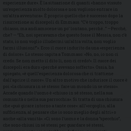
esperienze dure». È la situazione di quanti «hanno vissuto
un’esperienza molto dolorosa e non vogliono entrare in
un’altra avventura». È proprio quello che è successo dopo la
risurrezione ai discepoli di Emmaus. “C’è troppo, troppo
chiasso, ma andiamocene un po’ lontano, perché…” —Perché,
che? — “Eh, noi speravamo che questo fosse il Messia, non c’è
stato, io non voglio illudermi un’altra volta, non voglio
farmi illusioni!”». Ecco il cuore indurito da una «esperienza
di dolore». Lo stesso capita a Tommaso: «No, no, io non ci
credo. Se non metto il dito lì, non ci credo!». Il cuore dei
discepoli era duro «perché avevano sofferto». Ossia, ha
spiegato, «è quell’esperienza dolorosa che ci trattiene
dall’aprire il cuore». Un altro motivo che indurisce il cuore è
poi «la chiusura in sé stesso: fare un mondo in se stesso».
Accade quando l’uomo è «chiuso in sé stesso, nella sua
comunità o nella sua parrocchia». Si tratta di una chiusura
che «può girare intorno a tante cose»: all’«orgoglio, alla
sufficienza, al pensare che io sono meglio degli altri» o
anche «alla vanità». «Ci sono l’uomo e la donna “specchio”,
che sono chiusi in sé stessi per guardare sé stessi,