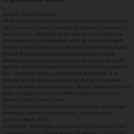
giovedì – Dopo l’Epifania
«Dopo che i cinquemila uomini furono saziati], Gesù subito
costrinse i suoi discepoli a salire sulla barca e a precederlo
sull’altra riva, a Betsaida, finché non avesse congedato la
folla. Quando li ebbe congedati, andò sul monte a pregare.
Venuta la sera, la barca era in mezzo al mare ed egli, da solo,
a terra. Vedendoli però affaticati nel remare, perché
avevano il vento contrario, sul finire della notte egli andò
verso di loro camminando sul mare, e voleva oltrepassarli.
Essi, vedendolo camminare sul mare, pensarono: «È un
fantasma!», e si misero a gridare, perché tutti lo avevano
visto e ne erano rimasti sconvolti. Ma egli subito parlò loro e
disse: «Coraggio, sono io, non abbiate paura!». E salì sulla
barca con loro e il vento cessò.
E dentro di sé erano fortemente meravigliati, perché non
avevano compreso il fatto dei pani: il loro cuore era
indurito» (Mc 6, 45-52).
«I discepoli, non avevano compreso il fatto dei pani: il loro
cuore era indurito. Eppure, «erano gli apostoli, i più intimi