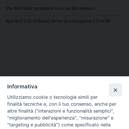
Informativa
DIOCESI SUBURBICARIA DI ALBANO
Utilizziamo cookie o tecnologie simili per
Contatti:
Tel.: 06.93268401 - Fax.: 06.9323844
finalità tecniche e, con il tuo consenso, anche per
E-mail:
curia@diocesidialbano.it
altre finalità ("interazioni e funzionalità semplici",
"miglioramento dell'esperienza", "misurazione" e
Orari:
dal Lunedì al Venerdì Ore: 9:00 - 13:00
"targeting e pubblicità") come specificato nella