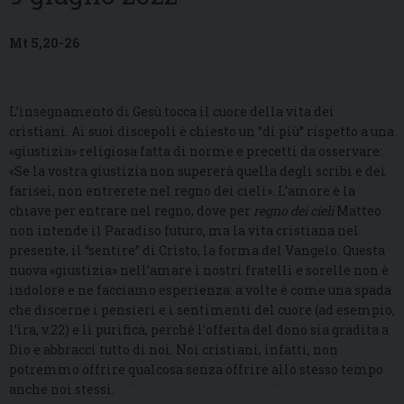
Mt 5,20-26
L’insegnamento di Gesù tocca il cuore della vita dei
cristiani. Ai suoi discepoli è chiesto un “di più” rispetto a una
«giustizia» religiosa fatta di norme e precetti da osservare:
«Se la vostra giustizia non supererà quella degli scribi e dei
farisei, non entrerete nel regno dei cieli». L’amore è la
chiave per entrare nel regno, dove per
regno dei cieli
Matteo
non intende il Paradiso futuro, ma la vita cristiana nel
presente, il “sentire” di Cristo, la forma del Vangelo. Questa
nuova «giustizia» nell’amare i nostri fratelli e sorelle non è
indolore e ne facciamo esperienza: a volte è come una spada
che discerne i pensieri e i sentimenti del cuore (ad esempio,
l’ira, v.22) e li purifica, perché l’offerta del dono sia gradita a
Dio e abbracci tutto di noi. Noi cristiani, infatti, non
potremmo offrire qualcosa senza offrire allo stesso tempo
anche noi stessi.