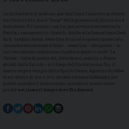
La chiesa fatta di mattoni può facilitare l’incontro profondo
tra l’uomo e Dio, ma il “luogo” della presenza di Dio tra noi è
Gesù stesso. E l’incontro con Lui può avvenire attraverso la
Parola, i sacramenti o i fratelli. Anche alla Samaritana Gesù
dirà:
“credimi, donna, viene l’ora in cui né su questo monte, né a
Gerusalemme sdorerete il Padre … viene l’ora – ed è questa – in
cui i veri adoratori adoreranno il padre in spirito e verità”
. La
Chiesa – fatta di pietre vie, fatta da noi, uomini e donne
abitati dallo Spirito – è il luogo dell’incontro con Dio: il
nostro corpo è tempio dello Spirito Santo. Agostino direbbe:
tu eri dentro di me, e io ti cercavo lontano! Dobbiamo per
questo
custodire
il nostro corpo,
custodire
il nostro cuore
perché
noi siamo il tempio dove Dio dimora!