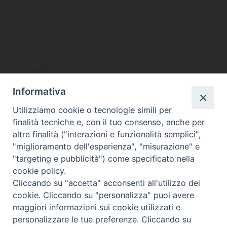
Informativa
DIOCESI SUBURBICARIA DI ALBANO
Utilizziamo cookie o tecnologie simili per
Contatti:
Tel.: 06.93268401 - Fax.: 06.9323844
finalità tecniche e, con il tuo consenso, anche per
E-mail:
curia@diocesidialbano.it
altre finalità ("interazioni e funzionalità semplici",
"miglioramento dell'esperienza", "misurazione" e
Orari:
dal Lunedì al Venerdì Ore: 9:00 - 13:00
"targeting e pubblicità") come specificato nella
cookie policy.
Orario ufficio Matrimoni:
Cliccando su "accetta" acconsenti all'utilizzo dei
Lunedì, Mercoledì e Venerdì, Ore 9:30 - 12:30
cookie. Cliccando su "personalizza" puoi avere
maggiori informazioni sui cookie utilizzati e
personalizzare le tue preferenze. Cliccando su