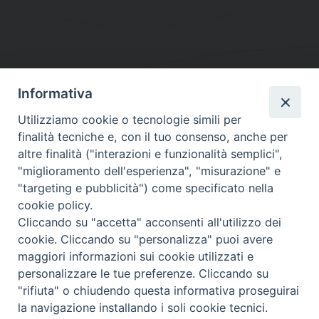
Informativa
DIOCESI SUBURBICARIA DI ALBANO
Utilizziamo cookie o tecnologie simili per
Contatti:
Tel.: 06.93268401 - Fax.: 06.9323844
finalità tecniche e, con il tuo consenso, anche per
E-mail:
curia@diocesidialbano.it
altre finalità ("interazioni e funzionalità semplici",
"miglioramento dell'esperienza", "misurazione" e
Orari:
dal Lunedì al Venerdì Ore: 9:00 - 13:00
"targeting e pubblicità") come specificato nella
cookie policy.
Orario ufficio Matrimoni:
Cliccando su "accetta" acconsenti all'utilizzo dei
Lunedì, Mercoledì e Venerdì, Ore 9:30 - 12:30
cookie. Cliccando su "personalizza" puoi avere
maggiori informazioni sui cookie utilizzati e
personalizzare le tue preferenze. Cliccando su
"rifiuta" o chiudendo questa informativa proseguirai
Diocesi Suburbicaria di Albano
la navigazione installando i soli cookie tecnici.
Copyright © 2021