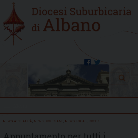
Skip
Home
to
new
content
facebook
twitter
Search
Menu
NEWS ATTUALITÀ
,
NEWS DIOCESANE
,
NEWS LOCALI
,
NOTIZIE
Appuntamento per tutti i