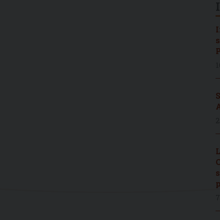
I
s
P
1
S
A
2
L
C
s
p
7