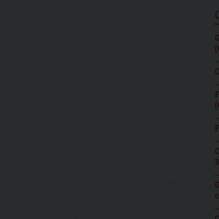
G
(
C
F
(
F
C
3
G
c
G