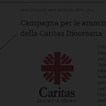
NEWS ATTUALITÀ
,
NEWS DIOCESANE
,
NEWS LOCALI
Campagna per le amminis
della Caritas Diocesana
27/0
Pome
stan
Cari
Alba
modo
quan
una 
Appr
qual