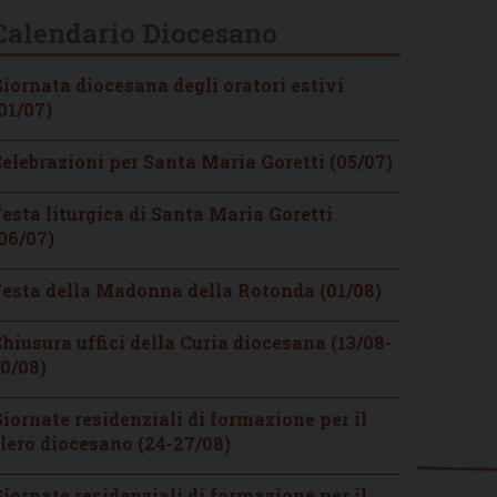
Calendario Diocesano
iornata diocesana degli oratori estivi
01/07)
elebrazioni per Santa Maria Goretti (05/07)
esta liturgica di Santa Maria Goretti
06/07)
esta della Madonna della Rotonda (01/08)
hiusura uffici della Curia diocesana (13/08-
0/08)
iornate residenziali di formazione per il
lero diocesano (24-27/08)
iornate residenziali di formazione per il