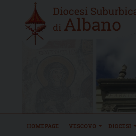
Skip
Home
to
new
content
HOMEPAGE
VESCOVO
DIOCESI