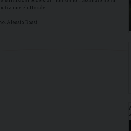
le istituzioni ecclesiali non siano trascinate nella
etizione elettorale.
ano, Alessio Rossi
N