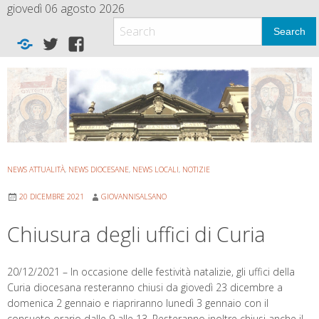
Skip
giovedì 06 agosto 2026
to
Search
content
Home
twitter
facebook
new
NEWS ATTUALITÀ
,
NEWS DIOCESANE
,
NEWS LOCALI
,
NOTIZIE
20 DICEMBRE 2021
GIOVANNISALSANO
Chiusura degli uffici di Curia
20/12/2021 – In occasione delle festività natalizie, gli uffici della
Curia diocesana resteranno chiusi da giovedì 23 dicembre a
domenica 2 gennaio e riapriranno lunedì 3 gennaio con il
consueto orario dalle 9 alle 13. Resteranno inoltre chiusi anche il