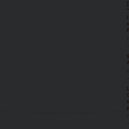
I
s
P
1
S
A
2
L
C
s
p
7