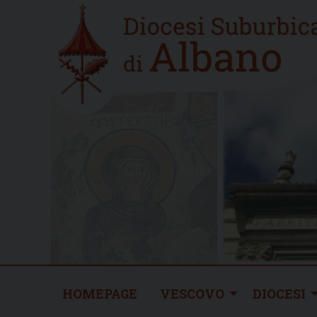
Skip
Home
to
new
content
HOMEPAGE
VESCOVO
DIOCESI