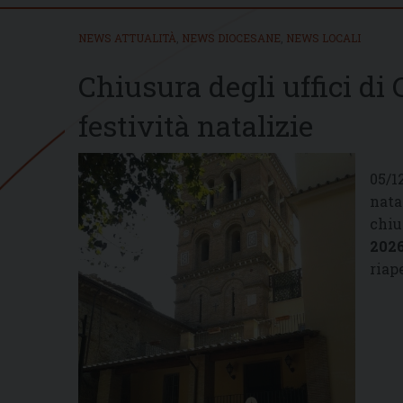
NEWS ATTUALITÀ
,
NEWS DIOCESANE
,
NEWS LOCALI
Chiusura degli uffici di 
festività natalizie
05/1
nata
chiu
202
riap