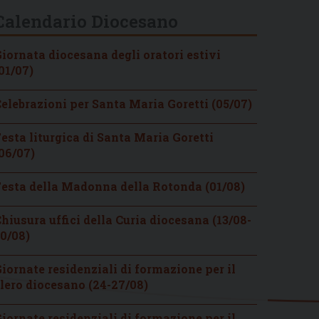
Calendario Diocesano
iornata diocesana degli oratori estivi
01/07)
elebrazioni per Santa Maria Goretti (05/07)
esta liturgica di Santa Maria Goretti
06/07)
esta della Madonna della Rotonda (01/08)
hiusura uffici della Curia diocesana (13/08-
0/08)
iornate residenziali di formazione per il
lero diocesano (24-27/08)
iornate residenziali di formazione per il