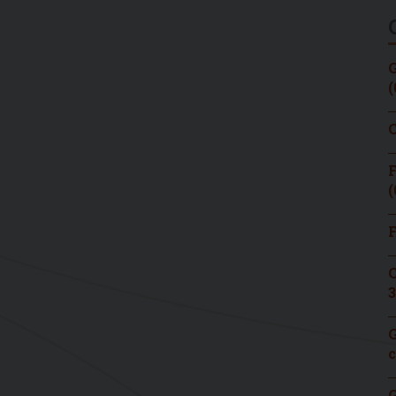
G
(
C
F
(
F
C
3
G
c
G