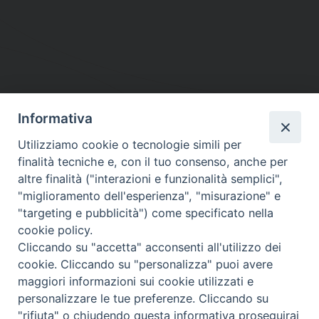
Informativa
DIOCESI SUBURBICARIA DI ALBANO
Utilizziamo cookie o tecnologie simili per
Contatti:
Tel.: 06.93268401 - Fax.: 06.9323844
finalità tecniche e, con il tuo consenso, anche per
E-mail:
curia@diocesidialbano.it
altre finalità ("interazioni e funzionalità semplici",
"miglioramento dell'esperienza", "misurazione" e
Orari:
dal Lunedì al Venerdì Ore: 9:00 - 13:00
"targeting e pubblicità") come specificato nella
cookie policy.
Orario ufficio Matrimoni:
Cliccando su "accetta" acconsenti all'utilizzo dei
Lunedì, Mercoledì e Venerdì, Ore 9:30 - 12:30
cookie. Cliccando su "personalizza" puoi avere
maggiori informazioni sui cookie utilizzati e
personalizzare le tue preferenze. Cliccando su
"rifiuta" o chiudendo questa informativa proseguirai