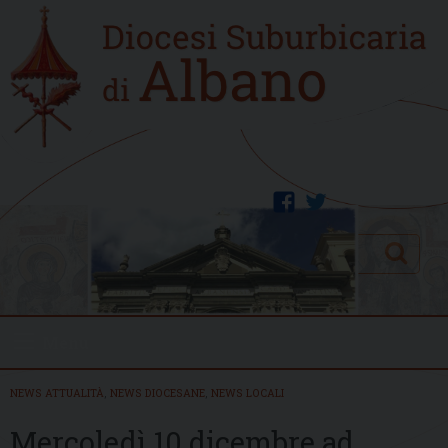
Skip
Home
to
new
content
facebook
twitter
Search
Menu
NEWS ATTUALITÀ
,
NEWS DIOCESANE
,
NEWS LOCALI
Mercoledì 10 dicembre ad