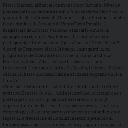
Pietro Massari, affiancati da monsignor Giovanni Masella,
parroco della Cattedrale e da don Andrea De Matteis Vicario
giudiziale della Diocesi di Albano. Tra gli intervenuti, anche
il neo-sindaco di Genzano di Roma Fabio Papalia, il
magistrato dello Stato Vaticano, Giancarlo Amato, la
consigliera regionale Edy Palazzi. La serata ha visto
protagonisti l’International Opera Choir e l’Orchestra AFE,
diretti da Francesco Maria Silvagni, impegnati in un
programma dedicato alle musiche di Franz Liszt e Carl
Maria von Weber. Ad arricchire l’esecuzione sono
intervenuti il soprano Cristina De Carolis, il tenore Michael
Alfonsi, il basso Giordano Farina e il mezzosoprano Chiara
Chialli.
«Sono particolarmente soddisfatto – ha detto il direttore
artistico, Ernesto Celani – della straordinaria attenzione e
partecipazione che il pubblico ha riservato a tutti gli
appuntamenti del Festival. La risposta ricevuta conferma
come sia possibile proporre un repertorio profondamente
legato alla tradizione della musica sacra, aprendolo al
tempo stesso a percorsi innovativi e a programmi capaci di