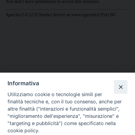
Informativa
DIOCESI SUBURBICARIA DI ALBANO
Utilizziamo cookie o tecnologie simili per
Contatti:
Tel.: 06.93268401 - Fax.: 06.9323844
finalità tecniche e, con il tuo consenso, anche per
E-mail:
curia@diocesidialbano.it
altre finalità ("interazioni e funzionalità semplici",
"miglioramento dell'esperienza", "misurazione" e
Orari:
dal Lunedì al Venerdì Ore: 9:00 - 13:00
"targeting e pubblicità") come specificato nella
cookie policy.
Orario ufficio Matrimoni: