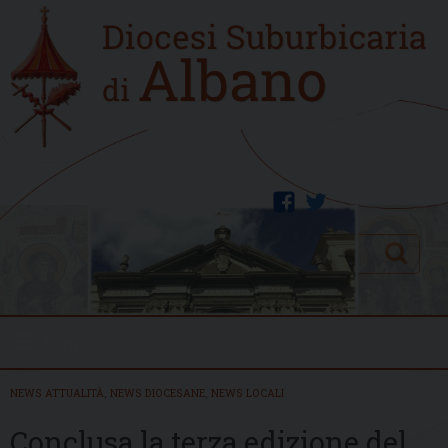
Skip
Home
to
new
content
facebook
twitter
Search
Menu
NEWS ATTUALITÀ
,
NEWS DIOCESANE
,
NEWS LOCALI
Conclusa la terza edizione del