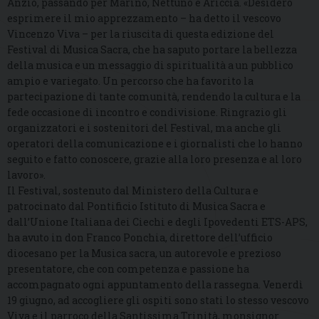
Anzio, passando per Marino, Nettuno e Ariccia. «Desidero
esprimere il mio apprezzamento – ha detto il vescovo
Vincenzo Viva – per la riuscita di questa edizione del
Festival di Musica Sacra, che ha saputo portare la bellezza
della musica e un messaggio di spiritualità a un pubblico
ampio e variegato. Un percorso che ha favorito la
partecipazione di tante comunità, rendendo la cultura e la
fede occasione di incontro e condivisione. Ringrazio gli
organizzatori e i sostenitori del Festival, ma anche gli
operatori della comunicazione e i giornalisti che lo hanno
seguito e fatto conoscere, grazie alla loro presenza e al loro
lavoro».
Il Festival, sostenuto dal Ministero della Cultura e
patrocinato dal Pontificio Istituto di Musica Sacra e
dall’Unione Italiana dei Ciechi e degli Ipovedenti ETS-APS,
ha avuto in don Franco Ponchia, direttore dell’ufficio
diocesano per la Musica sacra, un autorevole e prezioso
presentatore, che con competenza e passione ha
accompagnato ogni appuntamento della rassegna. Venerdì
19 giugno, ad accogliere gli ospiti sono stati lo stesso vescovo
Viva e il parroco della Santissima Trinità, monsignor