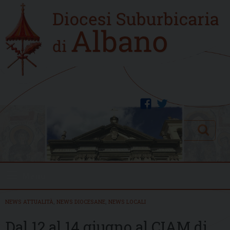
Skip
Home
to
new
content
facebook
twitter
Search
Menu
NEWS ATTUALITÀ
,
NEWS DIOCESANE
,
NEWS LOCALI
Dal 12 al 14 giugno al CIAM di