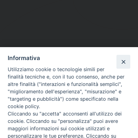
Informativa
DIOCESI SUBURBICARIA DI ALBANO
Utilizziamo cookie o tecnologie simili per
Contatti:
Tel.: 06.93268401 - Fax.: 06.9323844
finalità tecniche e, con il tuo consenso, anche per
E-mail:
curia@diocesidialbano.it
altre finalità ("interazioni e funzionalità semplici",
"miglioramento dell'esperienza", "misurazione" e
Orari:
dal Lunedì al Venerdì Ore: 9:00 - 13:00
"targeting e pubblicità") come specificato nella
cookie policy.
Orario ufficio Matrimoni:
Cliccando su "accetta" acconsenti all'utilizzo dei
Lunedì, Mercoledì e Venerdì, Ore 9:30 - 12:30
cookie. Cliccando su "personalizza" puoi avere
maggiori informazioni sui cookie utilizzati e
personalizzare le tue preferenze. Cliccando su