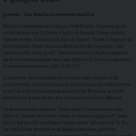
giovedì – San Bonifacio vescovo e martire
Mentre insegnava nel tempio, Gesù diceva: «Come mai gli
scribi dicono che il Cristo è figlio di Davide? Disse infatti
Davide stesso, mosso dallo Spirito Santo: “Disse il Signore al
mio Signore: Siedi alla mia destra, finché io ponga i tuoi
nemici sotto i tuoi piedi”. Davide stesso lo chiama Signore:
da dove risulta dunque che è suo figlio?». E la folla numerosa
lo ascoltava volentieri (Mc 12,35-37).
Il contesto: Gesù insegna nel tempio dopo una serie di
controversie. Ora non risponde più a domande trabocchetto,
ma è lui a porre una domanda decisiva. Non è un gioco di
erudizione: è una chiave per riconoscere chi è il Messia.
La domanda che spiazza: “Come può il Cristo essere solo
figlio di Davide se Davide stesso lo chiama Signore?”. Gesù
cita il Salmo 110: una figura regale posta “alla destra” di Dio.
La tradizione attendeva un Messia davidico, politico,
nazionale. Gesù allarga l’orizzonte: il Messia è più che erede;