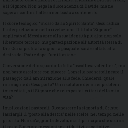
è il Signore. Non nega la discendenza di Davide, ma ne
supera i confini: l’attesa non basta a contenerlo.
Il cuore teologico: “mosso dallo Spirito Santo”. Gesù radica
l’interpretazione nella rivelazione. Il titolo “Signore”
applicato al Messia apre alla sua identità più alta: non solo
liberatore terreno, ma partecipazione all’autorità stessa di
Dio. Qui si profila la signoria pasquale: sarà esaltato alla
destra del Padre dopo l’umiliazione.
Conversione dello sguardo: la folla “ascoltava volentieri”, ma
non basta ascoltare con piacere. L’omelia può sottolineare il
passaggio dall’ammirazione alla fede. Chiedersi: quale
immagine di Gesù porto? Un risolutore dei miei problemi
immediati, o il Signore che reimposta i criteri della mia
vita?
Implicazioni pastorali: Riconoscere la signoria di Cristo:
lasciargli il “posto alla destra” nelle scelte, nel tempo, nelle
priorità. Non un’aggiunta devota, ma il principio che ordina
il resto. Superare messianismi riduttivi: aspettative