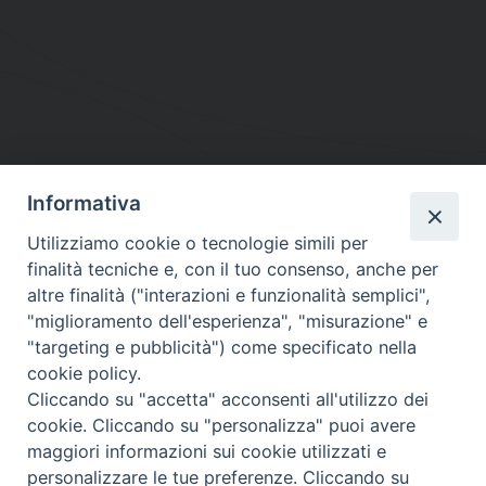
Informativa
DIOCESI SUBURBICARIA DI ALBANO
Utilizziamo cookie o tecnologie simili per
Contatti:
Tel.: 06.93268401 - Fax.: 06.9323844
finalità tecniche e, con il tuo consenso, anche per
E-mail:
curia@diocesidialbano.it
altre finalità ("interazioni e funzionalità semplici",
"miglioramento dell'esperienza", "misurazione" e
Orari:
dal Lunedì al Venerdì Ore: 9:00 - 13:00
"targeting e pubblicità") come specificato nella
cookie policy.
Orario ufficio Matrimoni:
Cliccando su "accetta" acconsenti all'utilizzo dei
Lunedì, Mercoledì e Venerdì, Ore 9:30 - 12:30
cookie. Cliccando su "personalizza" puoi avere
maggiori informazioni sui cookie utilizzati e
personalizzare le tue preferenze. Cliccando su