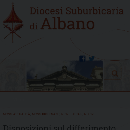
Skip
Home
to
new
content
facebook
twitter
Search
Menu
NEWS ATTUALITÀ
,
NEWS DIOCESANE
,
NEWS LOCALI
,
NOTIZIE
Disposizioni sul differimento