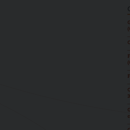
G
(
C
F
(
F
C
3
G
c
G