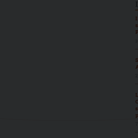
I
s
P
1
S
A
2
L
C
s
p
7