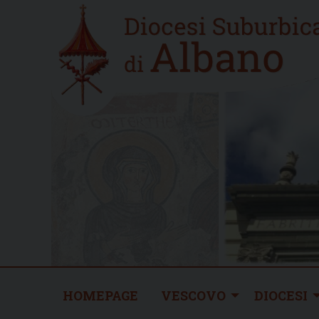
Skip
Home
to
new
content
HOMEPAGE
VESCOVO
DIOCESI