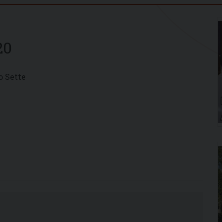
20
o Sette