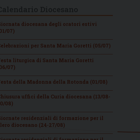
Calendario Diocesano
iornata diocesana degli oratori estivi
01/07)
elebrazioni per Santa Maria Goretti (05/07)
esta liturgica di Santa Maria Goretti
06/07)
esta della Madonna della Rotonda (01/08)
hiusura uffici della Curia diocesana (13/08-
0/08)
iornate residenziali di formazione per il
lero diocesano (24-27/08)
iornate residenziali di formazione per il