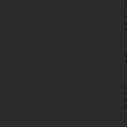
I
s
P
1
S
A
2
L
C
s
p
7