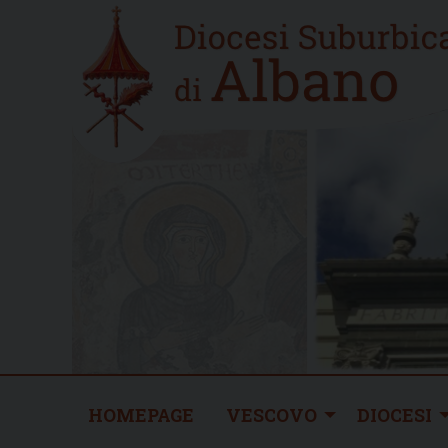
Skip
Home
to
new
content
HOMEPAGE
VESCOVO
DIOCESI