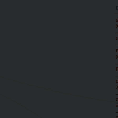
G
(
C
F
(
F
C
3
G
c
G