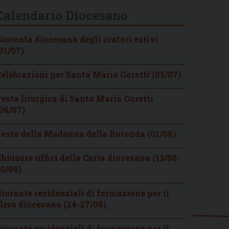
Calendario Diocesano
iornata diocesana degli oratori estivi
01/07)
elebrazioni per Santa Maria Goretti (05/07)
esta liturgica di Santa Maria Goretti
06/07)
esta della Madonna della Rotonda (01/08)
hiusura uffici della Curia diocesana (13/08-
0/08)
iornate residenziali di formazione per il
lero diocesano (24-27/08)
iornate residenziali di formazione per il