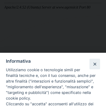
Informativa
DIOCESI SUBURBICARIA DI ALBANO
Utilizziamo cookie o tecnologie simili per
Contatti:
Tel.: 06.93268401 - Fax.: 06.9323844
finalità tecniche e, con il tuo consenso, anche per
E-mail:
curia@diocesidialbano.it
altre finalità ("interazioni e funzionalità semplici",
"miglioramento dell'esperienza", "misurazione" e
Orari:
dal Lunedì al Venerdì Ore: 9:00 - 13:00
"targeting e pubblicità") come specificato nella
cookie policy.
Orario ufficio Matrimoni:
Cliccando su "accetta" acconsenti all'utilizzo dei
Lunedì, Mercoledì e Venerdì, Ore 9:30 - 12:30