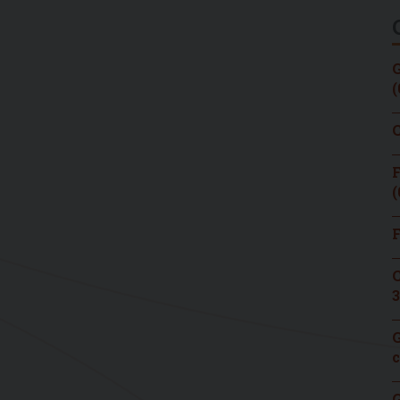
G
(
C
F
(
F
C
3
G
c
G