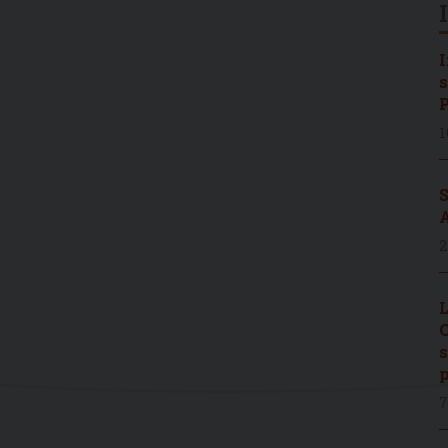
I
s
P
1
S
A
2
L
C
s
p
7