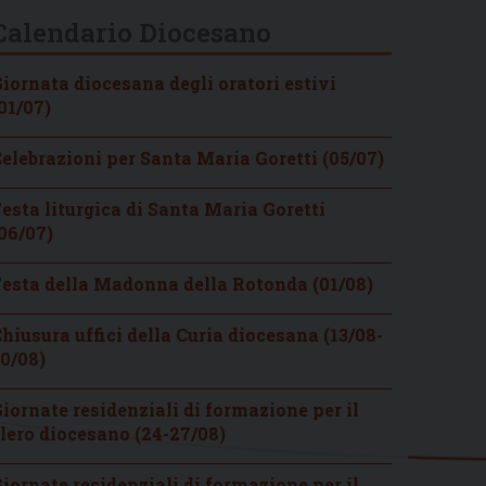
Calendario Diocesano
iornata diocesana degli oratori estivi
01/07)
elebrazioni per Santa Maria Goretti (05/07)
esta liturgica di Santa Maria Goretti
06/07)
esta della Madonna della Rotonda (01/08)
hiusura uffici della Curia diocesana (13/08-
0/08)
iornate residenziali di formazione per il
lero diocesano (24-27/08)
iornate residenziali di formazione per il