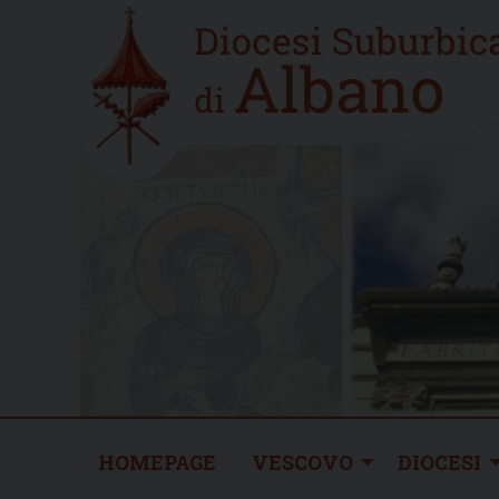
Skip
Home
to
new
content
HOMEPAGE
VESCOVO
DIOCESI