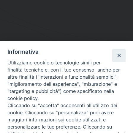
Informativa
DIOCESI SUBURBICARIA DI ALBANO
Utilizziamo cookie o tecnologie simili per
Contatti:
Tel.: 06.93268401 - Fax.: 06.9323844
finalità tecniche e, con il tuo consenso, anche per
E-mail:
curia@diocesidialbano.it
altre finalità ("interazioni e funzionalità semplici",
"miglioramento dell'esperienza", "misurazione" e
Orari:
dal Lunedì al Venerdì Ore: 9:00 - 13:00
"targeting e pubblicità") come specificato nella
cookie policy.
Orario ufficio Matrimoni:
Cliccando su "accetta" acconsenti all'utilizzo dei
Lunedì, Mercoledì e Venerdì, Ore 9:30 - 12:30
cookie. Cliccando su "personalizza" puoi avere
maggiori informazioni sui cookie utilizzati e
personalizzare le tue preferenze. Cliccando su