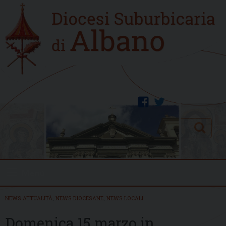
Skip
Home
to
new
content
facebook
twitter
Search
Menu
NEWS ATTUALITÀ
,
NEWS DIOCESANE
,
NEWS LOCALI
Domenica 15 marzo in