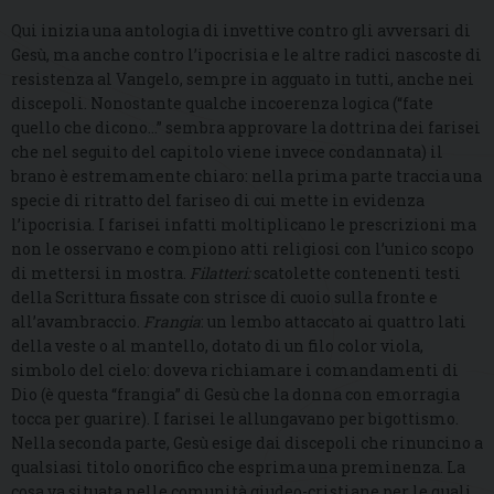
Qui inizia una antologia di invettive contro gli avversari di
Gesù, ma anche contro l’ipocrisia e le altre radici nascoste di
resistenza al Vangelo, sempre in agguato in tutti, anche nei
discepoli. Nonostante qualche incoerenza logica (“fate
quello che dicono…” sembra approvare la dottrina dei farisei
che nel seguito del capitolo viene invece condannata) il
brano è estremamente chiaro: nella prima parte traccia una
specie di ritratto del fariseo di cui mette in evidenza
l’ipocrisia. I farisei infatti moltiplicano le prescrizioni ma
non le osservano e compiono atti religiosi con l’unico scopo
di mettersi in mostra.
Filatteri:
scatolette contenenti testi
della Scrittura fissate con strisce di cuoio sulla fronte e
all’avambraccio.
Frangia
: un lembo attaccato ai quattro lati
della veste o al mantello, dotato di un filo color viola,
simbolo del cielo: doveva richiamare i comandamenti di
Dio (è questa “frangia” di Gesù che la donna con emorragia
tocca per guarire). I farisei le allungavano per bigottismo.
Nella seconda parte, Gesù esige dai discepoli che rinuncino a
qualsiasi titolo onorifico che esprima una preminenza. La
cosa va situata nelle comunità giudeo-cristiane per le quali