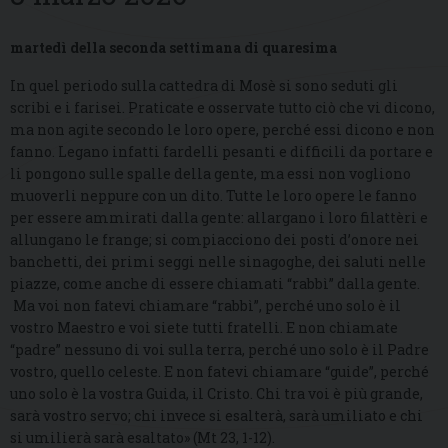
martedì della seconda settimana di quaresima
In quel periodo sulla cattedra di Mosè si sono seduti gli
scribi e i farisei. Praticate e osservate tutto ciò che vi dicono,
ma non agite secondo le loro opere, perché essi dicono e non
fanno. Legano infatti fardelli pesanti e difficili da portare e
li pongono sulle spalle della gente, ma essi non vogliono
muoverli neppure con un dito. Tutte le loro opere le fanno
per essere ammirati dalla gente: allargano i loro filattèri e
allungano le frange; si compiacciono dei posti d’onore nei
banchetti, dei primi seggi nelle sinagoghe, dei saluti nelle
piazze, come anche di essere chiamati “rabbì” dalla gente.
Ma voi non fatevi chiamare “rabbì”, perché uno solo è il
vostro Maestro e voi siete tutti fratelli. E non chiamate
“padre” nessuno di voi sulla terra, perché uno solo è il Padre
vostro, quello celeste. E non fatevi chiamare “guide”, perché
uno solo è la vostra Guida, il Cristo. Chi tra voi è più grande,
sarà vostro servo; chi invece si esalterà, sarà umiliato e chi
si umilierà sarà esaltato» (Mt 23, 1-12).