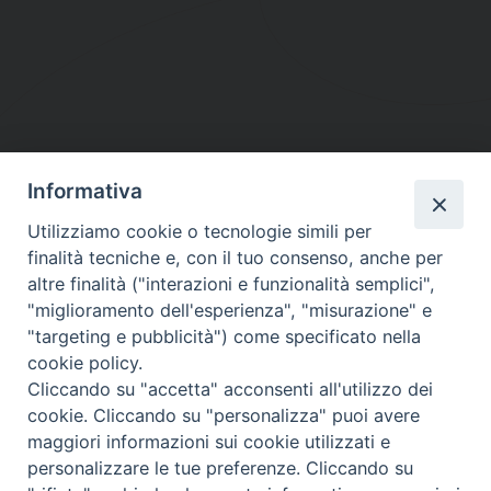
Informativa
DIOCESI SUBURBICARIA DI ALBANO
Utilizziamo cookie o tecnologie simili per
Contatti:
Tel.: 06.93268401 - Fax.: 06.9323844
finalità tecniche e, con il tuo consenso, anche per
E-mail:
curia@diocesidialbano.it
altre finalità ("interazioni e funzionalità semplici",
"miglioramento dell'esperienza", "misurazione" e
Orari:
dal Lunedì al Venerdì Ore: 9:00 - 13:00
"targeting e pubblicità") come specificato nella
cookie policy.
Orario ufficio Matrimoni:
Cliccando su "accetta" acconsenti all'utilizzo dei
Lunedì, Mercoledì e Venerdì, Ore 9:30 - 12:30
cookie. Cliccando su "personalizza" puoi avere
maggiori informazioni sui cookie utilizzati e
personalizzare le tue preferenze. Cliccando su