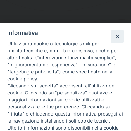
Informativa
DIOCESI SUBURBICARIA DI ALBANO
Utilizziamo cookie o tecnologie simili per
Contatti:
Tel.: 06.93268401 - Fax.: 06.9323844
finalità tecniche e, con il tuo consenso, anche per
E-mail:
curia@diocesidialbano.it
altre finalità ("interazioni e funzionalità semplici",
"miglioramento dell'esperienza", "misurazione" e
Orari:
dal Lunedì al Venerdì Ore: 9:00 - 13:00
"targeting e pubblicità") come specificato nella
cookie policy.
Orario ufficio Matrimoni:
Cliccando su "accetta" acconsenti all'utilizzo dei
Lunedì, Mercoledì e Venerdì, Ore 9:30 - 12:30
cookie. Cliccando su "personalizza" puoi avere
maggiori informazioni sui cookie utilizzati e
personalizzare le tue preferenze. Cliccando su
"rifiuta" o chiudendo questa informativa proseguirai
Diocesi Suburbicaria di Albano
la navigazione installando i soli cookie tecnici.
Copyright © 2021
Ulteriori informazioni sono disponibili nella
cookie
Preferenze Cookie