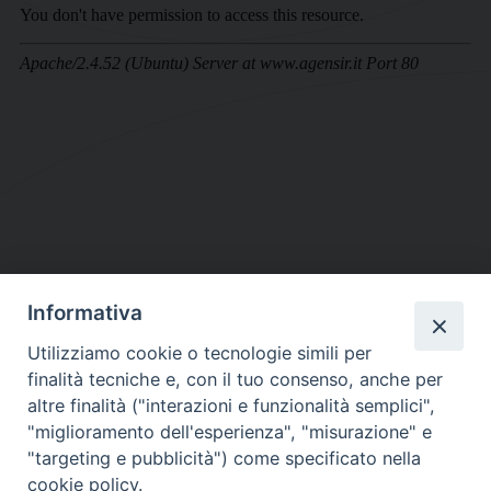
Informativa
DIOCESI SUBURBICARIA DI ALBANO
Utilizziamo cookie o tecnologie simili per
Contatti:
Tel.: 06.93268401 - Fax.: 06.9323844
finalità tecniche e, con il tuo consenso, anche per
E-mail:
curia@diocesidialbano.it
altre finalità ("interazioni e funzionalità semplici",
"miglioramento dell'esperienza", "misurazione" e
Orari:
dal Lunedì al Venerdì Ore: 9:00 - 13:00
"targeting e pubblicità") come specificato nella
cookie policy.