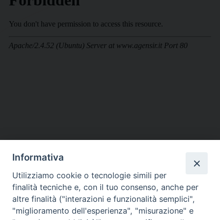
Informativa
DIOCESI SUBURBICARIA DI ALBANO
Utilizziamo cookie o tecnologie simili per
Contatti:
Tel.: 06.93268401 - Fax.: 06.9323844
finalità tecniche e, con il tuo consenso, anche per
E-mail:
curia@diocesidialbano.it
altre finalità ("interazioni e funzionalità semplici",
"miglioramento dell'esperienza", "misurazione" e
Orari:
dal Lunedì al Venerdì Ore: 9:00 - 13:00