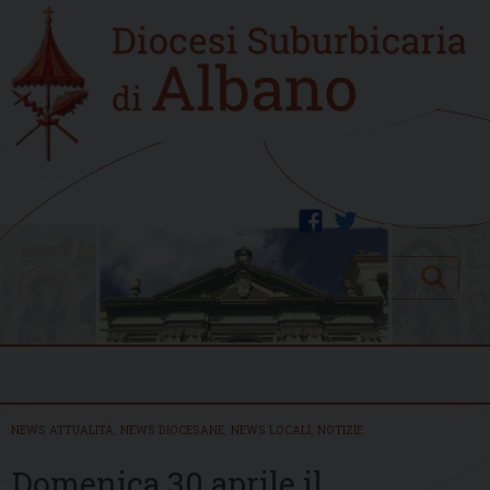
Skip
Home
to
new
content
facebook
twitter
Search
Menu
NEWS ATTUALITÀ
,
NEWS DIOCESANE
,
NEWS LOCALI
,
NOTIZIE
Domenica 30 aprile il