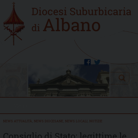
Skip
Home
to
new
content
facebook
twitter
Search
Menu
NEWS ATTUALITÀ
,
NEWS DIOCESANE
,
NEWS LOCALI
,
NOTIZIE
Consiglio di Stato: legittime le