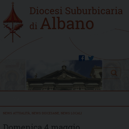
Skip
Home
to
new
content
facebook
twitter
Search
Menu
NEWS ATTUALITÀ
,
NEWS DIOCESANE
,
NEWS LOCALI
Domenica 4 maggio