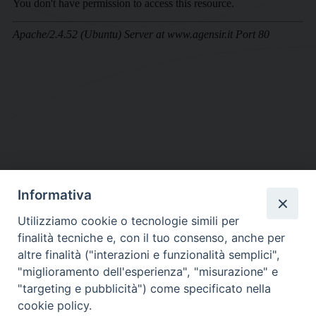
Informativa
DIOCESI SUBURBICARIA DI ALBANO
Utilizziamo cookie o tecnologie simili per
Contatti:
Tel.: 06.93268401 - Fax.: 06.9323844
finalità tecniche e, con il tuo consenso, anche per
E-mail:
curia@diocesidialbano.it
altre finalità ("interazioni e funzionalità semplici",
"miglioramento dell'esperienza", "misurazione" e
Orari:
dal Lunedì al Venerdì Ore: 9:00 - 13:00
"targeting e pubblicità") come specificato nella
cookie policy.
Orario ufficio Matrimoni: