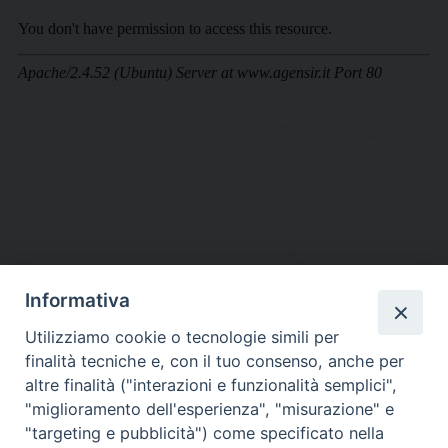
Informativa
DIOCESI SUBURBICARIA DI ALBANO
Utilizziamo cookie o tecnologie simili per
Contatti:
Tel.: 06.93268401 - Fax.: 06.9323844
finalità tecniche e, con il tuo consenso, anche per
E-mail:
curia@diocesidialbano.it
altre finalità ("interazioni e funzionalità semplici",
"miglioramento dell'esperienza", "misurazione" e
Orari:
dal Lunedì al Venerdì Ore: 9:00 - 13:00
"targeting e pubblicità") come specificato nella