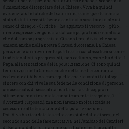
senso di partecipazione nella Chiesa e anche riscoperto la
dimensione discepolare della Chiesa». Viva ha quindi
evidenziato le fatiche del cammino, come questo non sia
stato da tutti recepito bene e continui a suscitare in alcuni
senso di disagio. «Critiche – ha aggiunto il vescovo – più o
meno espresse vengono sia dal campo più tradizionalista
che dal campo progressista. Ci sono temi divisi che sono
emersi anche nella nostra Sintesi diocesana. La Chiesa,
però, non è un movimento politico, in cui classificarsi come
tradizionalisti o progressisti, non cediamo, come ha detto il
Papa, alla tentazione della polarizzazione. Ci sono quindi
temi divisi nella Chiesa, anche nella nostra comunità
ecclesiale di Albano, come quello che riguarda il dialogo
sincero con chi vive la sua fede nella condizione di persona
omosessuale, di sessualità non binaria o di coppia in
situazione matrimoniale canonicamente irregolare (i
divorziati risposati), ma non faremo molta strada se
cedessimo alla tentazione della polarizzazione».
Poi, Viva ha ricordato le scelte compiute dalla diocesi nel
secondo anno della fase narrativa, nell’ambito dei Cantieri
di Betania: dalla formazione spirituale e teologica, alla