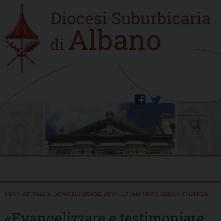
Skip
Home
to
new
content
facebook
twitter
Search
Menu
NEWS ATTUALITÀ
,
NEWS DIOCESANE
,
NEWS LOCALI
,
NEWS SINODO EVIDENZA
«Evangelizzare e testimoniare