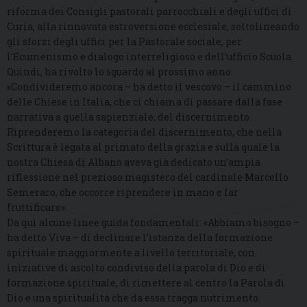
riforma dei Consigli pastorali parrocchiali e degli uffici di
Curia, alla rinnovata estroversione ecclesiale, sottolineando
gli sforzi degli uffici per la Pastorale sociale, per
l’Ecumenismo e dialogo interreligioso e dell’ufficio Scuola.
Quindi, ha rivolto lo sguardo al prossimo anno:
«Condivideremo ancora – ha detto il vescovo – il cammino
delle Chiese in Italia, che ci chiama di passare dalla fase
narrativa a quella sapienziale, del discernimento.
Riprenderemo la categoria del discernimento, che nella
Scrittura è legata al primato della grazia e sulla quale la
nostra Chiesa di Albano aveva già dedicato un’ampia
riflessione nel prezioso magistero del cardinale Marcello
Semeraro, che occorre riprendere in mano e far
fruttificare».
Da qui alcune linee guida fondamentali: «Abbiamo bisogno –
ha detto Viva – di declinare l’istanza della formazione
spirituale maggiormente a livello territoriale, con
iniziative di ascolto condiviso della parola di Dio e di
formazione spirituale, di rimettere al centro la Parola di
Dio e una spiritualità che da essa tragga nutrimento.