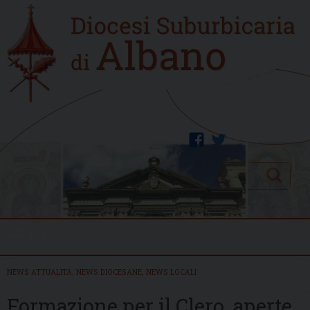
Skip
Home
to
new
content
facebook
twitter
Search
Menu
NEWS ATTUALITÀ
,
NEWS DIOCESANE
,
NEWS LOCALI
Formazione per il Clero, aperte