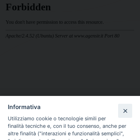
Informativa
DIOCESI SUBURBICARIA DI ALBANO
Utilizziamo cookie o tecnologie simili per
Contatti:
Tel.: 06.93268401 - Fax.: 06.9323844
finalità tecniche e, con il tuo consenso, anche per
E-mail:
curia@diocesidialbano.it
altre finalità ("interazioni e funzionalità semplici",