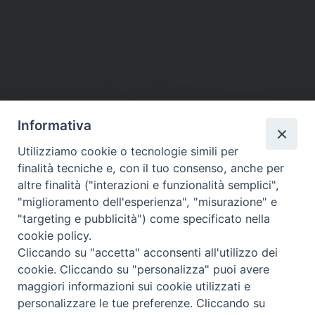
Informativa
DIOCESI SUBURBICARIA DI ALBANO
Utilizziamo cookie o tecnologie simili per
Contatti:
Tel.: 06.93268401 - Fax.: 06.9323844
finalità tecniche e, con il tuo consenso, anche per
E-mail:
curia@diocesidialbano.it
altre finalità ("interazioni e funzionalità semplici",
"miglioramento dell'esperienza", "misurazione" e
Orari:
dal Lunedì al Venerdì Ore: 9:00 - 13:00
"targeting e pubblicità") come specificato nella
cookie policy.
Orario ufficio Matrimoni:
Cliccando su "accetta" acconsenti all'utilizzo dei
Lunedì, Mercoledì e Venerdì, Ore 9:30 - 12:30
cookie. Cliccando su "personalizza" puoi avere
maggiori informazioni sui cookie utilizzati e
personalizzare le tue preferenze. Cliccando su