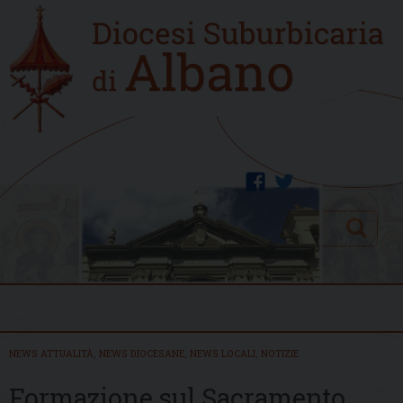
Skip
Home
to
new
content
facebook
twitter
Search
Menu
NEWS ATTUALITÀ
,
NEWS DIOCESANE
,
NEWS LOCALI
,
NOTIZIE
Formazione sul Sacramento