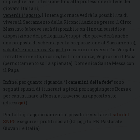
di preghiera e riflessione fino alla professione di fede dei
giovani italiani;
venerdì 1° agosto
, l’intera giornata vedrà la possibilità di
vivere il Sacramento della Riconciliazione presso il Circo
Massimo (a breve sarà disponibile on-line un sussidio a
disposizione dei pellegrini/gruppi, che prevederà anche
una proposta di schema per la preparazione al Sacramento);
sabato 2 e domenica 3 agosto
in cammino verso Tor Vergata:
intrattenimento, musica, testimonianze, Veglia con il Papa
(pernottamento sulla spianata). Domenica Santa Messa con
il Papa.
Infine, per quanto riguarda
“
I cammini della fede
“
sono
segnati spunti di itinerari a piedi per raggiungere Roma e
per camminare a Roma, attraverso un apposito sito
(clicca
qui
)
Per tutti gli aggiornamenti è possibile visitare il
sito del
SNPG
e seguire i profili social (IG: pg_ita. FB: Pastorale
Giovanile Italia).