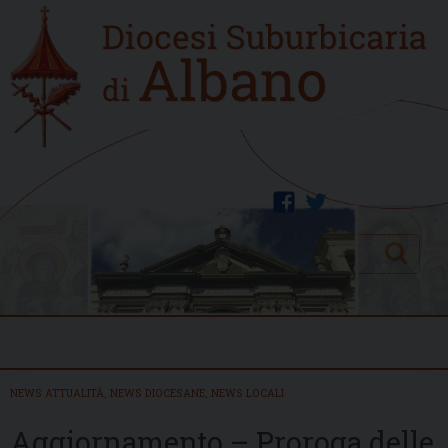
Skip
Home
to
new
content
facebook
twitter
Search
Menu
NEWS ATTUALITÀ
,
NEWS DIOCESANE
,
NEWS LOCALI
Aggiornamento – Proroga delle