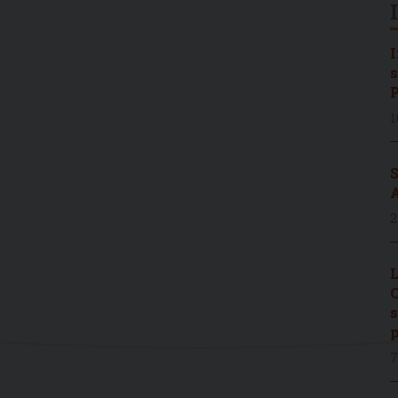
I
s
P
1
S
A
2
L
C
s
p
7