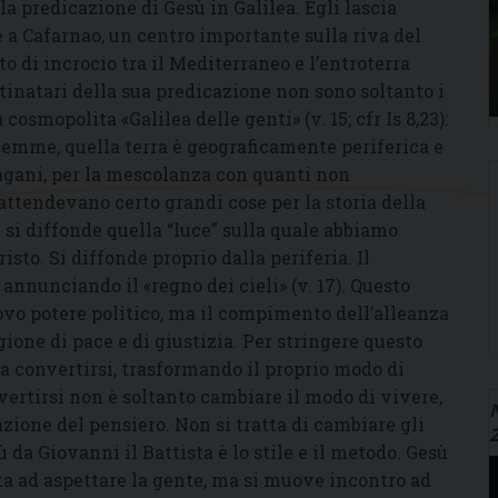
la predicazione di Gesù in Galilea. Egli lascia
ce a Cafarnao, un centro importante sulla riva del
o di incrocio tra il Mediterraneo e l’entroterra
inatari della sua predicazione non sono soltanto i
smopolita «Galilea delle genti» (v. 15; cfr Is 8,23):
lemme, quella terra è geograficamente periferica e
agani, per la mescolanza con quanti non
attendevano certo grandi cose per la storia della
– si diffonde quella “luce” sulla quale abbiamo
sto. Si diffonde proprio dalla periferia. Il
 annunciando il «regno dei cieli» (v. 17). Questo
vo potere politico, ma il compimento dell’alleanza
gione di pace e di giustizia. Per stringere questo
a convertirsi, trasformando il proprio modo di
vertirsi non è soltanto cambiare il modo di vivere,
N
ione del pensiero. Non si tratta di cambiare gli
ù da Giovanni il Battista è lo stile e il metodo. Gesù
sta ad aspettare la gente, ma si muove incontro ad