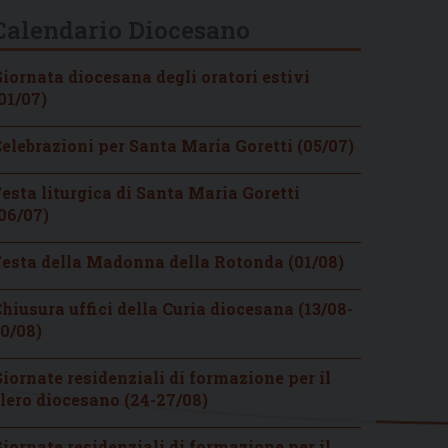
Calendario Diocesano
iornata diocesana degli oratori estivi
01/07)
elebrazioni per Santa Maria Goretti (05/07)
esta liturgica di Santa Maria Goretti
06/07)
esta della Madonna della Rotonda (01/08)
hiusura uffici della Curia diocesana (13/08-
0/08)
iornate residenziali di formazione per il
lero diocesano (24-27/08)
iornate residenziali di formazione per il