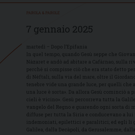
PAROLA & PAROLE
7 gennaio 2025
martedì – Dopo l’Epifania
In quel tempo, quando Gesù seppe che Giovanni 
Nàzaret e andò ad abitare a Cafàrnao, sulla riv
perché si compisse ciò che era stato detto per
di Nèftali, sulla via del mare, oltre il Giordan
tenebre vide una grande luce, per quelli che
una luce è sorta». Da allora Gesù cominciò a pr
cieli è vicino». Gesù percorreva tutta la Gali
vangelo del Regno e guarendo ogni sorta di ma
diffuse per tutta la Siria e conducevano a lui 
indemoniati, epilettici e paralitici; ed egli l
Galilea, dalla Decàpoli, da Gerusalemme, dalla 