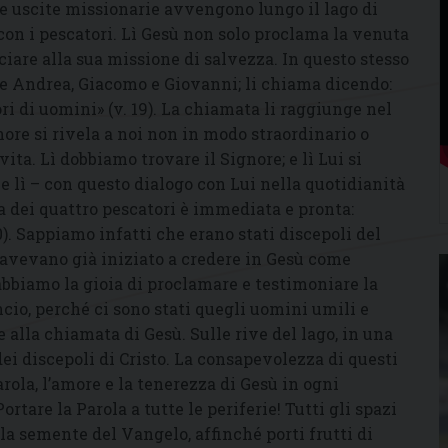
me uscite missionarie avvengono lungo il lago di
e con i pescatori. Lì Gesù non solo proclama la venuta
ciare alla sua missione di salvezza. In questo stesso
 e Andrea, Giacomo e Giovanni; li chiama dicendo:
ri di uomini» (v. 19). La chiamata li raggiunge nel
gnore si rivela a noi non in modo straordinario o
ita. Lì dobbiamo trovare il Signore; e lì Lui si
; e lì – con questo dialogo con Lui nella quotidianità
ta dei quattro pescatori è immediata e pronta:
20). Sappiamo infatti che erano stati discepoli del
, avevano già iniziato a credere in Gesù come
, abbiamo la gioia di proclamare e testimoniare la
cio, perché ci sono stati quegli uomini umili e
lla chiamata di Gesù. Sulle rive del lago, in una
ei discepoli di Cristo. La consapevolezza di questi
parola, l’amore e la tenerezza di Gesù in ogni
rtare la Parola a tutte le periferie! Tutti gli spazi
la semente del Vangelo, affinché porti frutti di