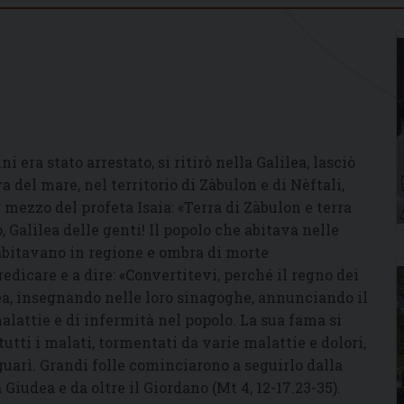
era stato arrestato, si ritirò nella Galilea, lasciò
a del mare, nel territorio di Zàbulon e di Nèftali,
 mezzo del profeta Isaia: «Terra di Zàbulon e terra
o, Galilea delle genti! Il popolo che abitava nelle
 abitavano in regione e ombra di morte
edicare e a dire: «Convertitevi, perché il regno dei
lea, insegnando nelle loro sinagoghe, annunciando il
lattie e di infermità nel popolo. La sua fama si
tutti i malati, tormentati da varie malattie e dolori,
i guarì. Grandi folle cominciarono a seguirlo dalla
Giudea e da oltre il Giordano (Mt 4, 12-17.23-35).