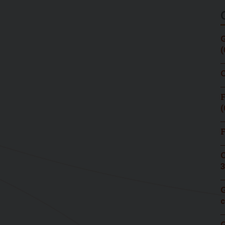
G
(
C
F
(
F
C
3
G
c
G