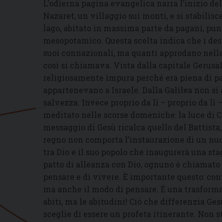
L’odierna pagina evangelica narra l’inizio del
Nazaret, un villaggio sui monti, e si stabilis
lago, abitato in massima parte da pagani, punt
mesopotamico. Questa scelta indica che i dest
suoi connazionali, ma quanti approdano nella co
così si chiamava. Vista dalla capitale Gerusa
religiosamente impura perché era piena di p
appartenevano a Israele. Dalla Galilea non si 
salvezza. Invece proprio da lì – proprio da lì 
meditato nelle scorse domeniche: la luce di Cri
messaggio di Gesù ricalca quello del Battista,
regno non comporta l’instaurazione di un nuo
tra Dio e il suo popolo che inaugurerà una sta
patto di alleanza con Dio, ognuno è chiamato 
pensare e di vivere. È importante questo: con
ma anche il modo di pensare. È una trasformaz
abiti, ma le abitudini! Ciò che differenzia Ges
sceglie di essere un profeta itinerante. Non 