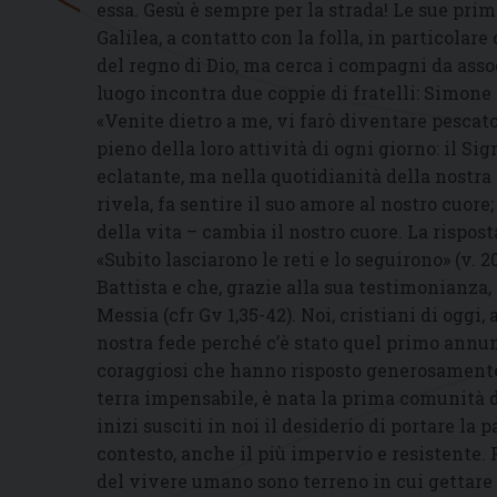
essa. Gesù è sempre per la strada! Le sue pri
Galilea, a contatto con la folla, in particolar
del regno di Dio, ma cerca i compagni da asso
luogo incontra due coppie di fratelli: Simone
«Venite dietro a me, vi farò diventare pescato
pieno della loro attività di ogni giorno: il Si
eclatante, ma nella quotidianità della nostra v
rivela, fa sentire il suo amore al nostro cuore
della vita – cambia il nostro cuore. La rispos
«Subito lasciarono le reti e lo seguirono» (v. 
Battista e che, grazie alla sua testimonianza
Messia (cfr Gv 1,35-42). Noi, cristiani di oggi
nostra fede perché c’è stato quel primo annun
coraggiosi che hanno risposto generosamente a
terra impensabile, è nata la prima comunità d
inizi susciti in noi il desiderio di portare la 
contesto, anche il più impervio e resistente. Po
del vivere umano sono terreno in cui gettare 