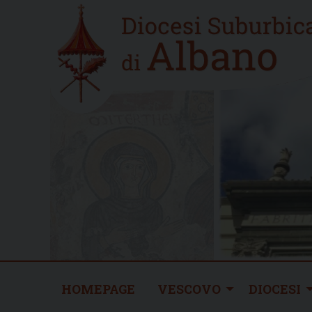
Skip
Home
to
new
content
HOMEPAGE
VESCOVO
DIOCESI