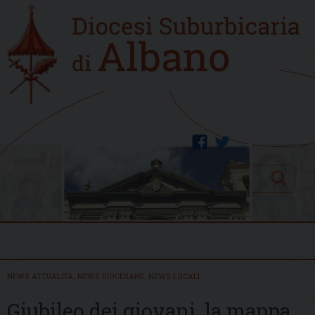
Skip
Home
to
new
content
facebook
twitter
Search
Menu
NEWS ATTUALITÀ
,
NEWS DIOCESANE
,
NEWS LOCALI
Giubileo dei giovani, la mappa